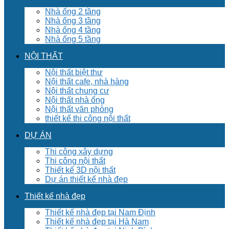
Nhà ống 2 tầng
Nhà ống 3 tầng
Nhà ống 4 tầng
Nhà ống 5 tầng
NỘI THẤT
Nội thất biệt thư
Nội thất cafe, nhà hàng
Nội thất chung cư
Nội thất nhà ống
Nội thất văn phòng
thiết kế thi công nội thất
DỰ ÁN
Thi công xây dựng
Thi công nội thất
Thiết kế 3D nội thất
Dự án thiết kế nhà đẹp
Thiết kế nhà đẹp
Thiết kế nhà đẹp tại Nam Định
Thiết kế nhà đẹp tại Hà Nam