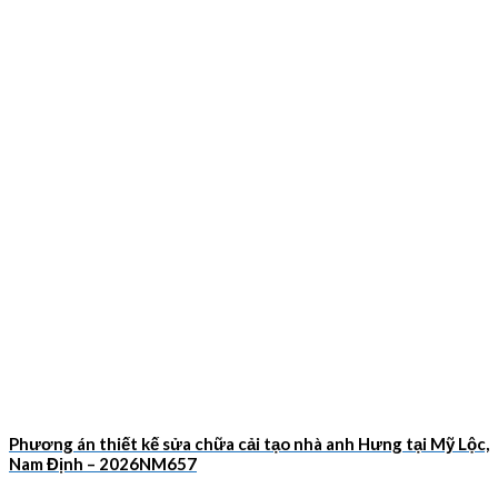
Phương án thiết kế sửa chữa cải tạo nhà anh Hưng tại Mỹ Lộc,
Nam Định – 2026NM657