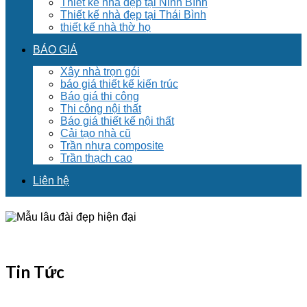
Thiết kế nhà đẹp tại Ninh Bình
Thiết kế nhà đẹp tại Thái Bình
thiết kế nhà thờ họ
BÁO GIÁ
Xây nhà trọn gói
báo giá thiết kế kiến trúc
Báo giá thi công
Thi công nội thất
Báo giá thiết kế nội thất
Cải tạo nhà cũ
Trần nhựa composite
Trần thạch cao
Liên hệ
Tin Tức