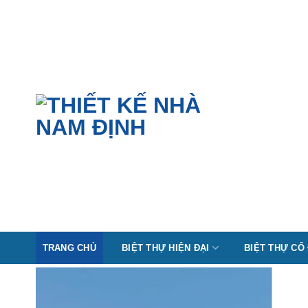
Skip
to
content
TRANG CHỦ
BIỆT THỰ HIỆN ĐẠI
BIỆT THỰ CỔ