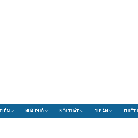
 ĐIỂN
NHÀ PHỐ
NỘI THẤT
DỰ ÁN
THIẾT