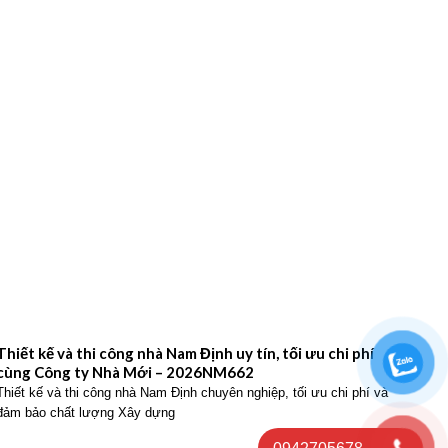
Thiết kế và thi công nhà Nam Định uy tín, tối ưu chi phí
Thiế
cùng Công ty Nhà Mới – 2026NM662
Công
Thiết kế và thi công nhà Nam Định chuyên nghiệp, tối ưu chi phí và
Thiết
đảm bảo chất lượng Xây dựng
hiện 