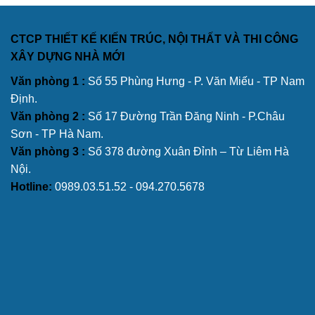
CTCP THIẾT KẾ KIẾN TRÚC, NỘI THẤT VÀ THI CÔNG
XÂY DỰNG NHÀ MỚI
Văn phòng 1 :
Số 55 Phùng Hưng - P. Văn Miếu - TP Nam
Định.
Văn phòng 2 :
Số 17 Đường Trần Đăng Ninh - P.Châu
Sơn - TP Hà Nam.
Văn phòng 3 :
Số 378 đường Xuân Đỉnh – Từ Liêm Hà
Nội.
Hotline:
0989.03.51.52 - 094.270.5678