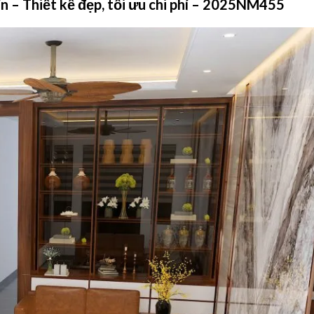
tín – Thiết kế đẹp, tối ưu chi phí – 2025NM455