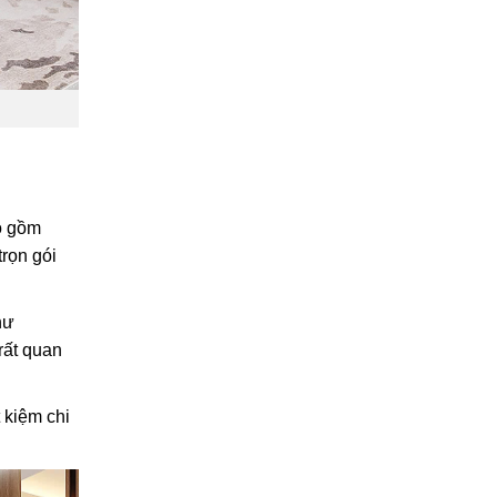
ao gồm
trọn gói
hư
rất quan
 kiệm chi