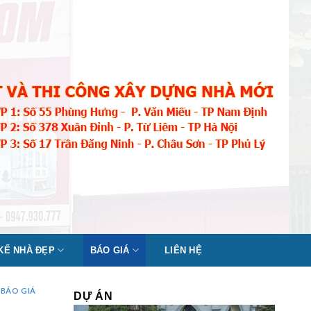
 KẾ NHÀ ĐẸP
BÁO GIÁ
LIÊN HỆ
,
BÁO GIÁ
DỰ ÁN