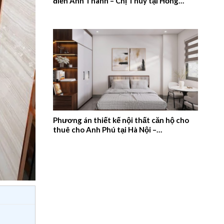
điển Anh Thanh – Chị Thúy tại Hồng
Quang, Nam Định – 2026NM659
Phương án thiết kế nội thất căn hộ cho
thuê cho Anh Phú tại Hà Nội –
2026NM658