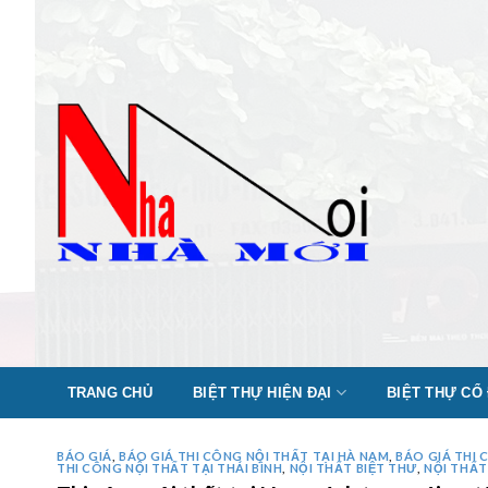
Skip
to
content
TRANG CHỦ
BIỆT THỰ HIỆN ĐẠI
BIỆT THỰ CỔ
BÁO GIÁ
,
BÁO GIÁ THI CÔNG NỘI THẤT TẠI HÀ NAM
,
BÁO GIÁ THI 
THI CÔNG NỘI THẤT TẠI THÁI BÌNH
,
NỘI THẤT BIỆT THƯ
,
NỘI THẤ