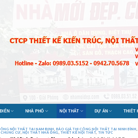
 ĐIỂN
NHÀ PHỐ
NỘI THẤT
DỰ ÁN
THIẾT
CÔNG NỘI THẤT TẠI NAM ĐỊNH
,
BÁO GIÁ THI CÔNG NỘI THẤT TẠI NINH BÌNH
T CHUNG CƯ
,
NỘI THẤT NHÀ ỐNG
,
THIẾT KẾ NỘI THẤT
,
TIN TỨC