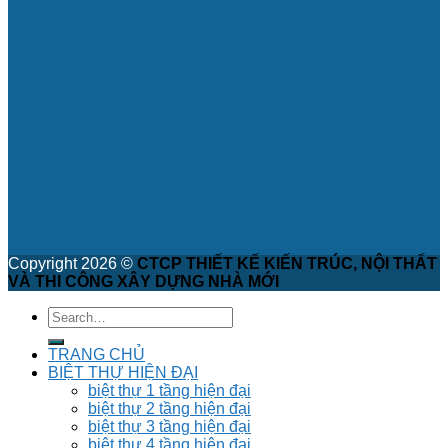
Copyright 2026 ©
CTCP THIẾT KẾ KIẾN TRÚC, NỘI THẤT
VÀ THI CÔNG XÂY DỰNG NHÀ MỚI
TRANG CHỦ
BIỆT THỰ HIỆN ĐẠI
biệt thự 1 tầng hiện đại
biệt thự 2 tầng hiện đại
biệt thự 3 tầng hiện đại
biệt thự 4 tầng hiện đại