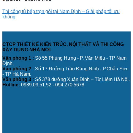
Thi công tủ bếp trọn gói tại Nam Định – Giải pháp tối ưu
không
CTCP THIẾT KẾ KIẾN TRÚC, NỘI THẤT VÀ THI CÔNG
XÂY DỰNG NHÀ MỚI
Văn phòng 1 :
Số 55 Phùng Hưng - P. Văn Miếu - TP Nam
Định.
Văn phòng 2 :
Số 17 Đường Trần Đăng Ninh - P.Châu Sơn
- TP Hà Nam.
Văn phòng 3 :
Số 378 đường Xuân Đỉnh – Từ Liêm Hà Nội.
Hotline:
0989.03.51.52 - 094.270.5678