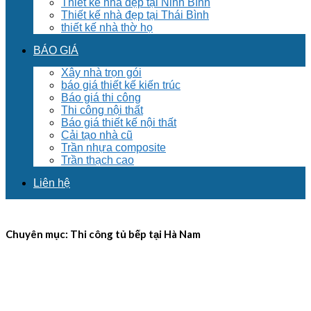
Thiết kế nhà đẹp tại Ninh Bình
Thiết kế nhà đẹp tại Thái Bình
thiết kế nhà thờ họ
BÁO GIÁ
Xây nhà trọn gói
báo giá thiết kế kiến trúc
Báo giá thi công
Thi công nội thất
Báo giá thiết kế nội thất
Cải tạo nhà cũ
Trần nhựa composite
Trần thạch cao
Liên hệ
Chuyên mục:
Thi công tủ bếp tại Hà Nam