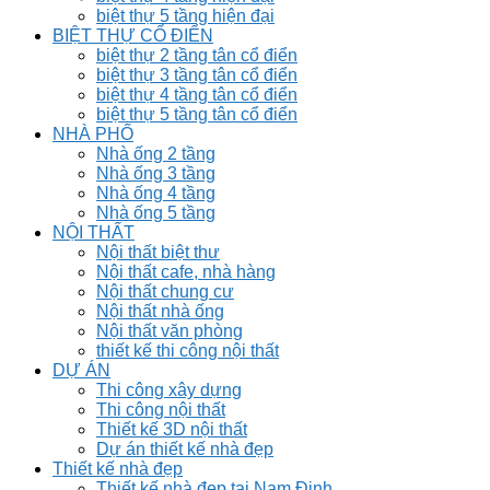
biệt thự 5 tầng hiện đại
BIỆT THỰ CỔ ĐIỂN
biệt thự 2 tầng tân cổ điển
biệt thự 3 tầng tân cổ điển
biệt thự 4 tầng tân cổ điển
biệt thự 5 tầng tân cổ điển
NHÀ PHỐ
Nhà ống 2 tầng
Nhà ống 3 tầng
Nhà ống 4 tầng
Nhà ống 5 tầng
NỘI THẤT
Nội thất biệt thư
Nội thất cafe, nhà hàng
Nội thất chung cư
Nội thất nhà ống
Nội thất văn phòng
thiết kế thi công nội thất
DỰ ÁN
Thi công xây dựng
Thi công nội thất
Thiết kế 3D nội thất
Dự án thiết kế nhà đẹp
Thiết kế nhà đẹp
Thiết kế nhà đẹp tại Nam Định