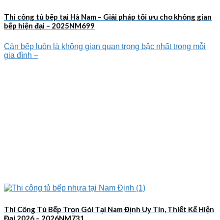
Thi công tủ bếp tại Hà Nam – Giải pháp tối ưu cho không gian
bếp hiện đại – 2025NM699
Căn bếp luôn là không gian quan trọng bậc nhất trong mỗi
gia đình –
Thi Công Tủ Bếp Trọn Gói Tại Nam Định Uy Tín, Thiết Kế Hiện
Đại 2026 – 2026NM731