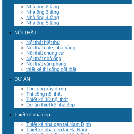
Nhà ống 2 tầng
Nhà ống 3 tầng
Nhà ống 4 tầng
Nhà ống 5 tầng
NỘI THẤT
Nội thất biệt thư
Nội thất cafe, nhà hàng
Nội thất chung cư
Nội thất nhà ống
Nội thất văn phòng
thiết kế thi công nội thất
DỰ ÁN
Thi công xây dựng
Thi công nội thất
Thiết kế 3D nội thất
Dự án thiết kế nhà đẹp
Thiết kế nhà đẹp
Thiết kế nhà đẹp tại Nam Định
Thiết kế nhà đẹp tại Hà Nam