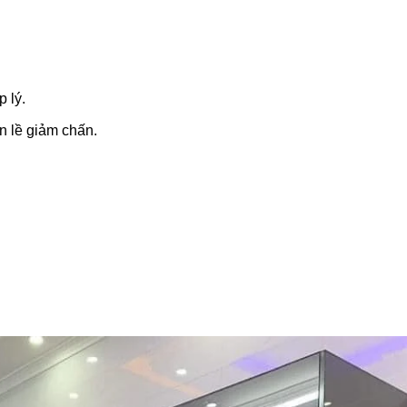
p lý.
ản lề giảm chấn.