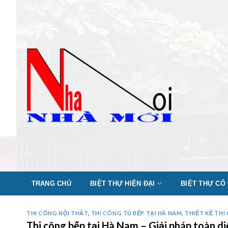
Skip
to
content
TRANG CHỦ
BIỆT THỰ HIỆN ĐẠI
BIỆT THỰ CỔ
THI CÔNG NỘI THẤT
,
THI CÔNG TỦ BẾP TẠI HÀ NAM
,
THIẾT KẾ THI
Thi công bếp tại Hà Nam – Giải pháp toàn 