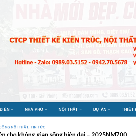
 ĐIỂN
NHÀ PHỐ
NỘI THẤT
DỰ ÁN
THIẾT
 CÔNG NỘI THẤT
,
TIN TỨC
diện cho không gian sống hiện đại – 2025NM700