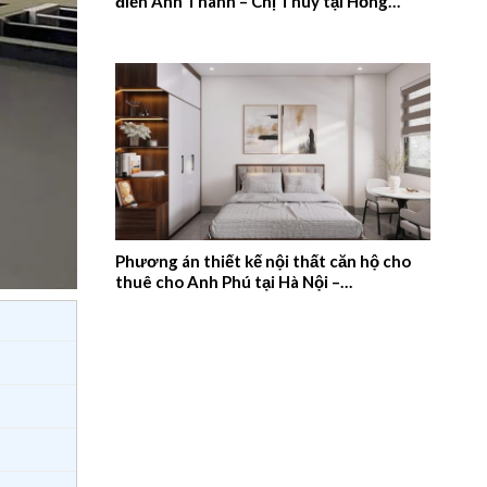
điển Anh Thanh – Chị Thúy tại Hồng
Quang, Nam Định – 2026NM659
Phương án thiết kế nội thất căn hộ cho
thuê cho Anh Phú tại Hà Nội –
2026NM658