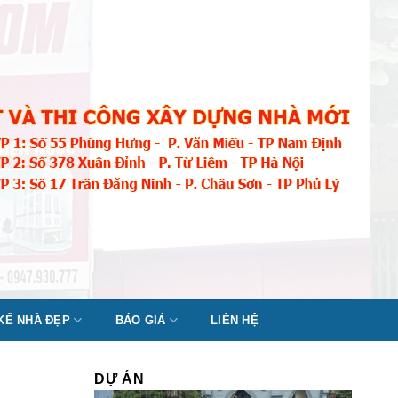
 KẾ NHÀ ĐẸP
BÁO GIÁ
LIÊN HỆ
DỰ ÁN