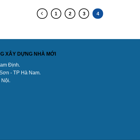
1
2
3
4
ÔNG XÂY DỰNG NHÀ MỚI
Nam Định.
 Sơn - TP Hà Nam.
 Nội.