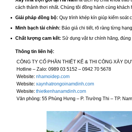
cách thảnh thơi nhất. Chúng tôi đồng hành cùng khách hà
Giải pháp đồng bộ:
Quy trình khép kín giúp kiểm soát 
Minh bạch tài chính:
Báo giá chi tiết, rõ ràng từng hạ
Chất lượng cam kết:
Sử dụng vật tư chính hãng, đúng c
Thông tin liên hệ:
CÔNG TY CỔ PHẦN THIẾT KẾ & THI CÔNG XÂY D
Hotline – Zalo: 0989 03 5152 – 0942 70 5678
Website:
nhamoidep.com
Website:
xaynhatrongoinamdinh.com
Website:
thietkenhanamdinh.com
Văn phòng: 55 Phùng Hưng – P. Trường Thi – TP. Nam