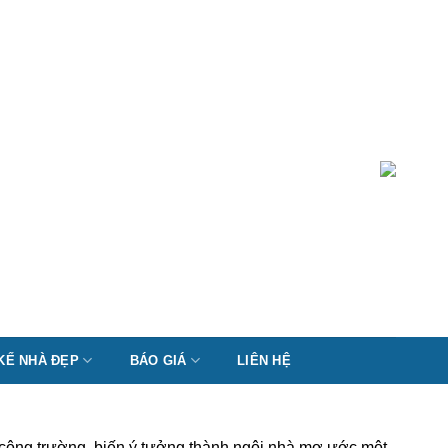
 KẾ NHÀ ĐẸP
BÁO GIÁ
LIÊN HỆ
lý công trường, biến ý tưởng thành ngôi nhà mơ ước một