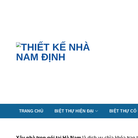
Skip
to
content
TRANG CHỦ
BIỆT THỰ HIỆN ĐẠI
BIỆT THỰ CỔ
Xây nhà trọn gói tại Hà Nam
là dịch vụ chìa khóa trao