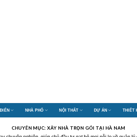
 ĐIỂN
NHÀ PHỐ
NỘI THẤT
DỰ ÁN
THIẾT
CHUYÊN MỤC:
XÂY NHÀ TRỌN GÓI TẠI HÀ NAM
 tay chuyên nghiệp, giúp chủ đầu tư gạt bỏ mọi nỗi lo về quản 