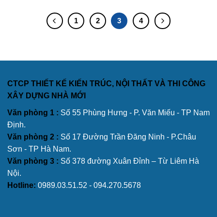
1
2
3
4
CTCP THIẾT KẾ KIẾN TRÚC, NỘI THẤT VÀ THI CÔNG
XÂY DỰNG NHÀ MỚI
Văn phòng 1 :
Số 55 Phùng Hưng - P. Văn Miếu - TP Nam
Định.
Văn phòng 2 :
Số 17 Đường Trần Đăng Ninh - P.Châu
Sơn - TP Hà Nam.
Văn phòng 3 :
Số 378 đường Xuân Đỉnh – Từ Liêm Hà
Nội.
Hotline:
0989.03.51.52 - 094.270.5678