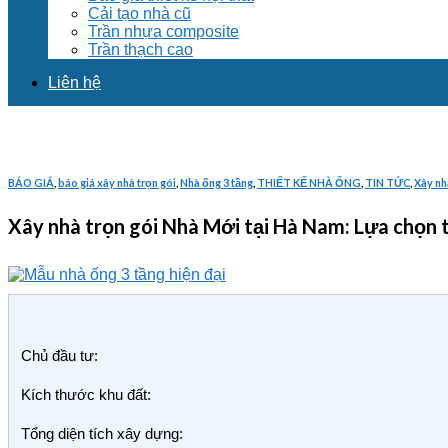
Cải tạo nhà cũ
Trần nhựa composite
Trần thạch cao
Liên hệ
BÁO GIÁ
,
báo giá xây nhà trọn gói
,
Nhà ống 3 tầng
,
THIẾT KẾ NHÀ ỐNG
,
TIN TỨC
,
Xây nh
Xây nhà trọn gói Nhà Mới tại Hà Nam: Lựa chọn 
Chủ đầu tư:
Kích thước khu đất:
Tổng diện tích xây dựng: