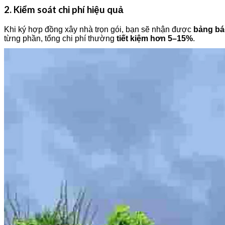
2. Kiểm soát chi phí hiệu quả
Khi ký hợp đồng xây nhà trọn gói, bạn sẽ nhận được
bảng báo
từng phần, tổng chi phí thường
tiết kiệm hơn 5–15%
.