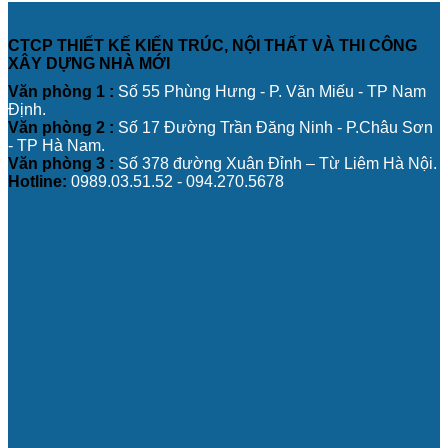
CTCP THIẾT KẾ KIẾN TRÚC, NỘI THẤT VÀ THI CÔNG
XÂY DỰNG NHÀ MỚI
Văn phòng 1 :
Số 55 Phùng Hưng - P. Văn Miếu - TP Nam
Định.
Văn phòng 2 :
Số 17 Đường Trần Đăng Ninh - P.Châu Sơn
- TP Hà Nam.
Văn phòng 3 :
Số 378 đường Xuân Đỉnh – Từ Liêm Hà Nội.
Hotline:
0989.03.51.52 - 094.270.5678