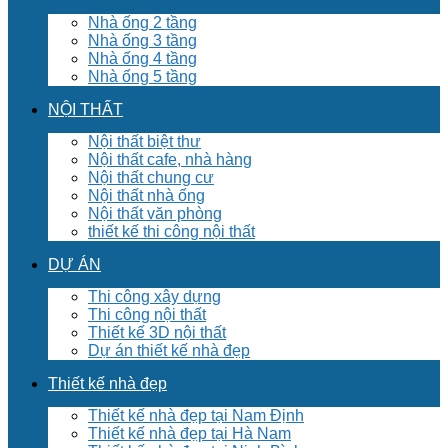
Nhà ống 2 tầng
Nhà ống 3 tầng
Nhà ống 4 tầng
Nhà ống 5 tầng
NỘI THẤT
Nội thất biệt thư
Nội thất cafe, nhà hàng
Nội thất chung cư
Nội thất nhà ống
Nội thất văn phòng
thiết kế thi công nội thất
DỰ ÁN
Thi công xây dựng
Thi công nội thất
Thiết kế 3D nội thất
Dự án thiết kế nhà đẹp
Thiết kế nhà đẹp
Thiết kế nhà đẹp tại Nam Định
Thiết kế nhà đẹp tại Hà Nam