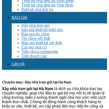
Thiết kế nhà đẹp tại Ninh Bình
Thiết kế nhà đẹp tại Thái Bình
thiết kế nhà thờ họ
BÁO GIÁ
Xây nhà trọn gói
báo giá thiết kế kiến trúc
Báo giá thi công
Thi công nội thất
Báo giá thiết kế nội thất
Cải tạo nhà cũ
Trần nhựa composite
Trần thạch cao
Liên hệ
Chuyên mục:
Xây nhà trọn gói tại Hà Nam
Xây nhà trọn gói tại Hà Nam
là dịch vụ chìa khóa trao tay
chuyên nghiệp, giúp chủ đầu tư gạt bỏ mọi nỗi lo về quản lý
công trường, biến ý tưởng thành ngôi nhà mơ ước một cách
thảnh thơi nhất. Chúng tôi đồng hành cùng khách hàng từ
khâu tư vấn, thiết kế, xin cấp phép đến trực tiếp thi công và