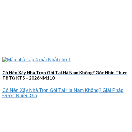
Có Nên Xây Nhà Trọn Gói Tại Hà Nam Không? Góc Nhìn Thực
Tế Từ KTS – 2026NM110
Có Nên Xây Nhà Trọn Gói Tại Hà Nam Không? Giải Pháp
Được Nhiều Gia