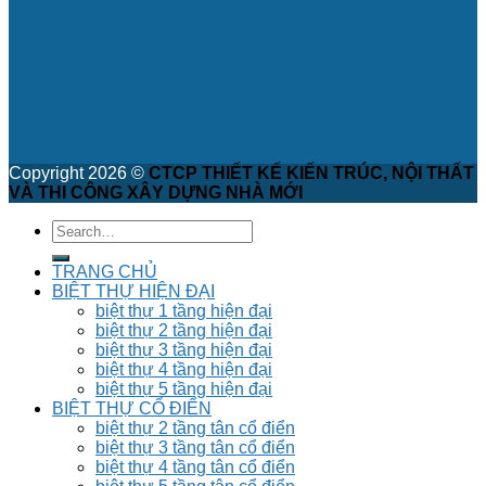
Copyright 2026 ©
CTCP THIẾT KẾ KIẾN TRÚC, NỘI THẤT
VÀ THI CÔNG XÂY DỰNG NHÀ MỚI
TRANG CHỦ
BIỆT THỰ HIỆN ĐẠI
biệt thự 1 tầng hiện đại
biệt thự 2 tầng hiện đại
biệt thự 3 tầng hiện đại
biệt thự 4 tầng hiện đại
biệt thự 5 tầng hiện đại
BIỆT THỰ CỔ ĐIỂN
biệt thự 2 tầng tân cổ điển
biệt thự 3 tầng tân cổ điển
biệt thự 4 tầng tân cổ điển