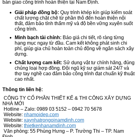
bàn giao công trình hoàn thiện tại Nam Định.
Giải pháp đồng bộ:
Quy trình khép kín giúp kiểm soát
chất lượng chặt chẽ từ phần thô đến hoàn thiện nội
thất, đảm bảo tính thẩm mỹ và độ bền vững xuyên suốt
công trình.
Minh bạch tài chính:
Báo giá chi tiết, rõ ràng từng
hạng mục ngay từ đầu. Cam kết không phát sinh chi
phí, giúp gia chủ hoàn toàn chủ động về ngân sách xây
dựng.
Chất lượng cam kết:
Sử dụng vật tư chính hãng, đúng
chủng loại hợp đồng. Đội ngũ kỹ sư giám sát 24/7 và
thợ tay nghề cao đảm bảo công trình đạt chuẩn kỹ thuật
cao nhất.
Thông tin liên hệ:
CÔNG TY CỔ PHẦN THIẾT KẾ & THI CÔNG XÂY DỰNG
NHÀ MỚI
Hotline – Zalo: 0989 03 5152 – 0942 70 5678
Website:
nhamoidep.com
Website:
xaynhatrongoinamdinh.com
Website:
thietkenhanamdinh.com
Văn phòng: 55 Phùng Hưng – P. Trường Thi – TP. Nam
Định