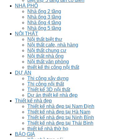
biệt thự 5 tầng tân cổ điển
NHÀ PHỐ
Nhà ống 2 tầng
Nhà ống 3 tầng
Nhà ống 4 tầng
Nhà ống 5 tầng
NỘI THẤT
Nội thất biệt thư
Nội thất cafe, nhà hàng
Nội thất chung cư
Nội thất nhà ống
Nội thất văn phòng
thiết kế thi công nội thất
DỰ ÁN
Thi công xây dựng
Thi công nội thất
Thiết kế 3D nội thất
Dự án thiết kế nhà đẹp
Thiết kế nhà đẹp
Thiết kế nhà đẹp tại Nam Định
Thiết kế nhà đẹp tại Hà Nam
Thiết kế nhà đẹp tại Ninh Bình
Thiết kế nhà đẹp tại Thái Bình
thiết kế nhà thờ họ
BÁO GIÁ