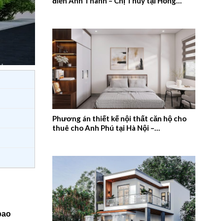
điển Anh Thanh – Chị Thúy tại Hồng
Quang, Nam Định – 2026NM659
Phương án thiết kế nội thất căn hộ cho
thuê cho Anh Phú tại Hà Nội –
2026NM658
bao