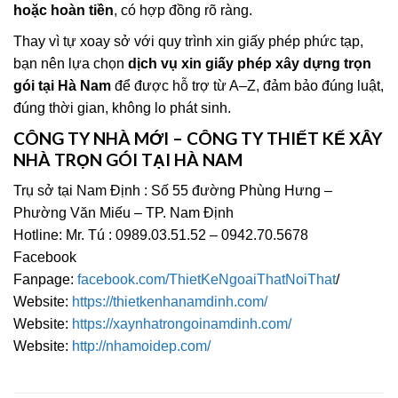
hoặc hoàn tiền
, có hợp đồng rõ ràng.
Thay vì tự xoay sở với quy trình xin giấy phép phức tạp,
bạn nên lựa chọn
dịch vụ xin giấy phép xây dựng trọn
gói tại Hà Nam
để được hỗ trợ từ A–Z, đảm bảo đúng luật,
đúng thời gian, không lo phát sinh.
CÔNG TY NHÀ MỚI – CÔNG TY THIẾT KẾ XÂY
NHÀ TRỌN GÓI TẠI HÀ NAM
Trụ sở tại Nam Định : Số 55 đường Phùng Hưng –
Phường Văn Miếu – TP. Nam Định
Hotline: Mr. Tú : 0989.03.51.52 – 0942.70.5678
Facebook
Fanpage:
facebook.com/ThietKeNgoaiThatNoiThat
/
Website:
https://thietkenhanamdinh.com/
Website:
https://xaynhatrongoinamdinh.com/
Website:
http://nhamoidep.com/