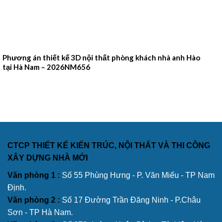
Phương án thiết kế 3D nội thất phòng khách nhà anh Hào
tại Hà Nam – 2026NM656
CTCP THIẾT KẾ KIẾN TRÚC, NỘI THẤT VÀ THI CÔNG
XÂY DỰNG NHÀ MỚI
Văn phòng 1 :
Số 55 Phùng Hưng - P. Văn Miếu - TP Nam
Định.
Văn phòng 2 :
Số 17 Đường Trần Đăng Ninh - P.Châu
Sơn - TP Hà Nam.