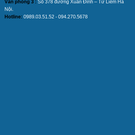
Văn phòng 3 :
Số 378 đường Xuân Đỉnh – Từ Liêm Hà
Nội.
Hotline:
0989.03.51.52 - 094.270.5678