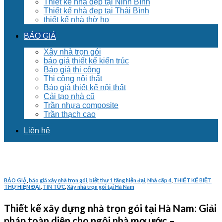
Thiết kế nhà đẹp tại Ninh Bình
Thiết kế nhà đẹp tại Thái Bình
thiết kế nhà thờ họ
BÁO GIÁ
Xây nhà trọn gói
báo giá thiết kế kiến trúc
Báo giá thi công
Thi công nội thất
Báo giá thiết kế nội thất
Cải tạo nhà cũ
Trần nhựa composite
Trần thạch cao
Liên hệ
BÁO GIÁ
,
báo giá xây nhà trọn gói
,
biệt thự 1 tầng hiện đại
,
Nhà cấp 4
,
THIẾT KẾ BIỆT
THỰ HIỆN ĐẠI
,
TIN TỨC
,
Xây nhà trọn gói tại Hà Nam
Thiết kế xây dựng nhà trọn gói tại Hà Nam: Giải
pháp toàn diện cho ngôi nhà mơ ước –