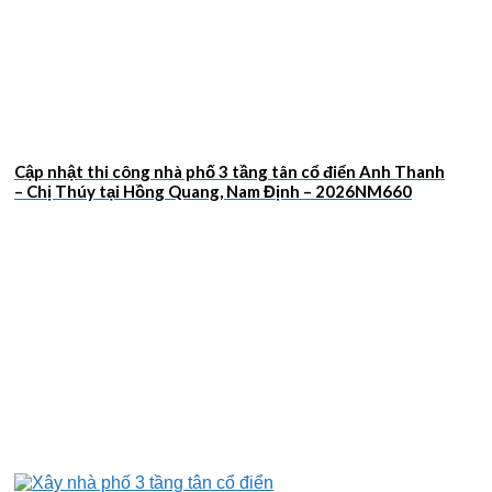
Cập nhật thi công nhà phố 3 tầng tân cổ điển Anh Thanh
– Chị Thúy tại Hồng Quang, Nam Định – 2026NM660