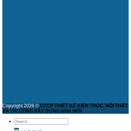
Copyright 2026 ©
CTCP THIẾT KẾ KIẾN TRÚC, NỘI THẤT
VÀ THI CÔNG XÂY DỰNG NHÀ MỚI