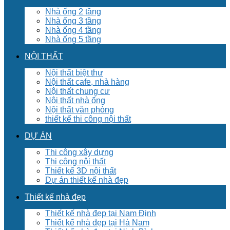
Nhà ống 2 tầng
Nhà ống 3 tầng
Nhà ống 4 tầng
Nhà ống 5 tầng
NỘI THẤT
Nội thất biệt thư
Nội thất cafe, nhà hàng
Nội thất chung cư
Nội thất nhà ống
Nội thất văn phòng
thiết kế thi công nội thất
DỰ ÁN
Thi công xây dựng
Thi công nội thất
Thiết kế 3D nội thất
Dự án thiết kế nhà đẹp
Thiết kế nhà đẹp
Thiết kế nhà đẹp tại Nam Định
Thiết kế nhà đẹp tại Hà Nam