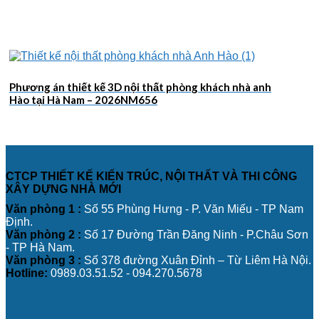
Phương án thiết kế 3D nội thất phòng khách nhà anh
Hào tại Hà Nam – 2026NM656
CTCP THIẾT KẾ KIẾN TRÚC, NỘI THẤT VÀ THI CÔNG
XÂY DỰNG NHÀ MỚI
Văn phòng 1 :
Số 55 Phùng Hưng - P. Văn Miếu - TP Nam
Định.
Văn phòng 2 :
Số 17 Đường Trần Đăng Ninh - P.Châu Sơn
- TP Hà Nam.
Văn phòng 3 :
Số 378 đường Xuân Đỉnh – Từ Liêm Hà Nội.
Hotline:
0989.03.51.52 - 094.270.5678