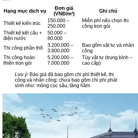
Đơn giá
Hạng mục dịch vụ
Ghi chú
(VNĐ/m²)
150.000 –
Miễn phí nếu chọn thi
Thiết kế kiến trúc
250.000
công trọn gói
Thiết kế kết cấu +
50.000 –
điện nước
80.000
3.200.000 –
Bao gồm vật tư và nhân
Thi công phần thô
3.800.000
công
Thi công hoàn
5.200.000 –
Tùy vật tư (trung bình –
thiện trọn gói
7.000.000
cao cấp)
Lưu ý:
Báo giá đã bao gồm chi phí thiết kế, thi
công và nhân công; chưa bao gồm chi phí phát
sinh như: móng cọc sâu, tầng hầm