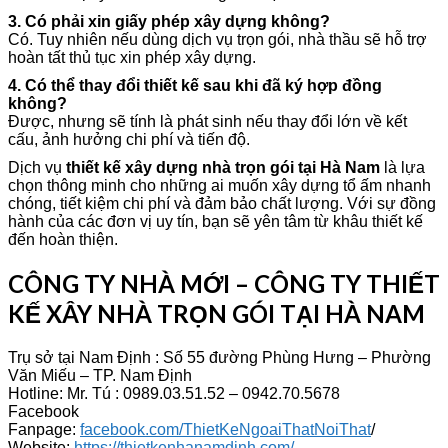
3. Có phải xin giấy phép xây dựng không?
Có. Tuy nhiên nếu dùng dịch vụ trọn gói, nhà thầu sẽ hỗ trợ
hoàn tất thủ tục xin phép xây dựng.
4. Có thể thay đổi thiết kế sau khi đã ký hợp đồng
không?
Được, nhưng sẽ tính là phát sinh nếu thay đổi lớn về kết
cấu, ảnh hưởng chi phí và tiến độ.
Dịch vụ
thiết kế xây dựng nhà trọn gói tại Hà Nam
là lựa
chọn thông minh cho những ai muốn xây dựng tổ ấm nhanh
chóng, tiết kiệm chi phí và đảm bảo chất lượng. Với sự đồng
hành của các đơn vị uy tín, bạn sẽ yên tâm từ khâu thiết kế
đến hoàn thiện.
CÔNG TY NHÀ MỚI – CÔNG TY THIẾT
KẾ XÂY NHÀ TRỌN GÓI TẠI HÀ NAM
Trụ sở tại Nam Định : Số 55 đường Phùng Hưng – Phường
Văn Miếu – TP. Nam Định
Hotline: Mr. Tú : 0989.03.51.52 – 0942.70.5678
Facebook
Fanpage:
facebook.com/ThietKeNgoaiThatNoiThat
/
Website:
https://thietkenhanamdinh.com/