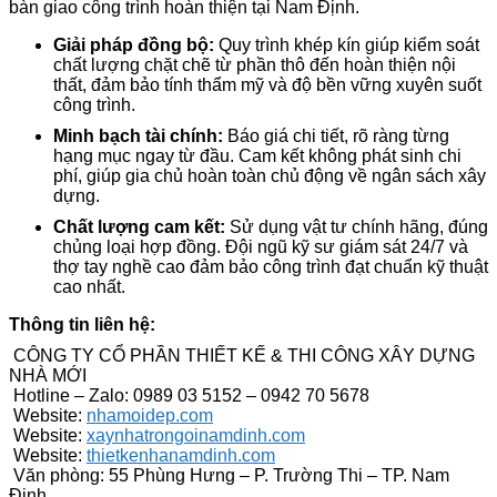
bàn giao công trình hoàn thiện tại Nam Định.
Giải pháp đồng bộ:
Quy trình khép kín giúp kiểm soát
chất lượng chặt chẽ từ phần thô đến hoàn thiện nội
thất, đảm bảo tính thẩm mỹ và độ bền vững xuyên suốt
công trình.
Minh bạch tài chính:
Báo giá chi tiết, rõ ràng từng
hạng mục ngay từ đầu. Cam kết không phát sinh chi
phí, giúp gia chủ hoàn toàn chủ động về ngân sách xây
dựng.
Chất lượng cam kết:
Sử dụng vật tư chính hãng, đúng
chủng loại hợp đồng. Đội ngũ kỹ sư giám sát 24/7 và
thợ tay nghề cao đảm bảo công trình đạt chuẩn kỹ thuật
cao nhất.
Thông tin liên hệ:
CÔNG TY CỔ PHẦN THIẾT KẾ & THI CÔNG XÂY DỰNG
NHÀ MỚI
Hotline – Zalo: 0989 03 5152 – 0942 70 5678
Website:
nhamoidep.com
Website:
xaynhatrongoinamdinh.com
Website:
thietkenhanamdinh.com
Văn phòng: 55 Phùng Hưng – P. Trường Thi – TP. Nam
Định