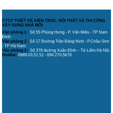
CTCP THIẾT KẾ KIẾN TRÚC, NỘI THẤT VÀ THI CÔNG
XÂY DỰNG NHÀ MỚI
Văn phòng 1 :
Số 55 Phùng Hưng - P. Văn Miếu - TP Nam
Định.
Văn phòng 2 :
Số 17 Đường Trần Đăng Ninh - P.Châu Sơn
- TP Hà Nam.
Văn phòng 3 :
Số 378 đường Xuân Đỉnh – Từ Liêm Hà Nội.
Hotline:
0989.03.51.52 - 094.270.5678