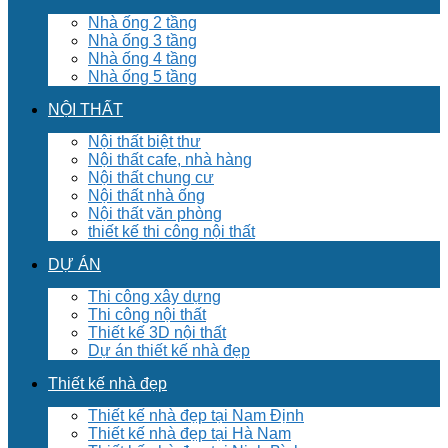
Nhà ống 2 tầng
Nhà ống 3 tầng
Nhà ống 4 tầng
Nhà ống 5 tầng
NỘI THẤT
Nội thất biệt thư
Nội thất cafe, nhà hàng
Nội thất chung cư
Nội thất nhà ống
Nội thất văn phòng
thiết kế thi công nội thất
DỰ ÁN
Thi công xây dựng
Thi công nội thất
Thiết kế 3D nội thất
Dự án thiết kế nhà đẹp
Thiết kế nhà đẹp
Thiết kế nhà đẹp tại Nam Định
Thiết kế nhà đẹp tại Hà Nam