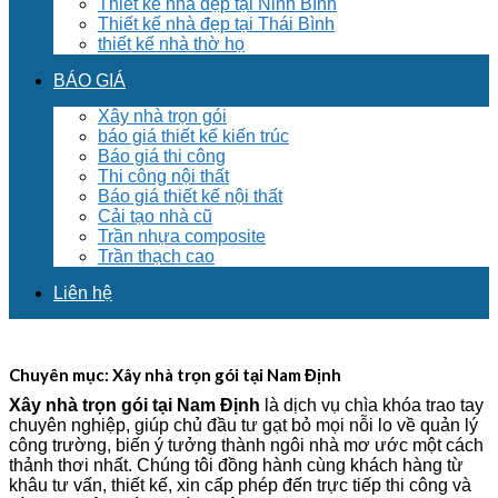
Thiết kế nhà đẹp tại Ninh Bình
Thiết kế nhà đẹp tại Thái Bình
thiết kế nhà thờ họ
BÁO GIÁ
Xây nhà trọn gói
báo giá thiết kế kiến trúc
Báo giá thi công
Thi công nội thất
Báo giá thiết kế nội thất
Cải tạo nhà cũ
Trần nhựa composite
Trần thạch cao
Liên hệ
Chuyên mục:
Xây nhà trọn gói tại Nam Định
Xây nhà trọn gói tại Nam Định
là dịch vụ chìa khóa trao tay
chuyên nghiệp, giúp chủ đầu tư gạt bỏ mọi nỗi lo về quản lý
công trường, biến ý tưởng thành ngôi nhà mơ ước một cách
thảnh thơi nhất. Chúng tôi đồng hành cùng khách hàng từ
khâu tư vấn, thiết kế, xin cấp phép đến trực tiếp thi công và