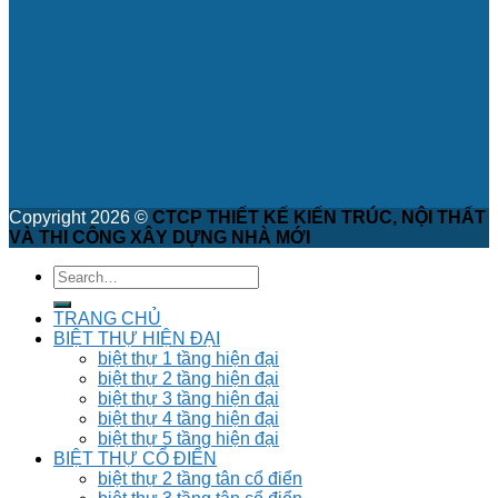
Copyright 2026 ©
CTCP THIẾT KẾ KIẾN TRÚC, NỘI THẤT
VÀ THI CÔNG XÂY DỰNG NHÀ MỚI
TRANG CHỦ
BIỆT THỰ HIỆN ĐẠI
biệt thự 1 tầng hiện đại
biệt thự 2 tầng hiện đại
biệt thự 3 tầng hiện đại
biệt thự 4 tầng hiện đại
biệt thự 5 tầng hiện đại
BIỆT THỰ CỔ ĐIỂN
biệt thự 2 tầng tân cổ điển