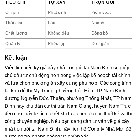
TIÊU CHÍ
TỰ XÂY
TRỌN GÓI
Chi phí
Phát sinh
Kiểm soát
Thời gian
Lâu
Nhanh
Chất lượng
Không đều
Đồng bộ
Quản lý
Phức tạp
Đơn giản
Kết luận
Việc tìm hiểu kỹ giá xây nhà trọn gói tại Nam Định sẽ giúp
chủ đầu tư chủ động hơn trong việc lập kế hoạch tài chính
và lựa chọn phương án xây dựng phù hợp. Các công trình
tại khu đô thị Mỹ Trung, phường Lộc Hòa, TP Nam Định;
đường Nguyễn Đức Thuận, phường Thống Nhất, TP Nam
Định hay khu dân cư thị trấn Nam Giang, huyện Nam Trực
đều cho thấy lợi ích rõ rệt khi lựa chọn đơn vị thiết kế và thi
công chuyên nghiệp. Nếu bạn đang cần tư vấn về giá xây
nhà trọn gói tại Nam Định, hãy liên hệ Công ty Nhà Mới để
được hỗ trợ nhanh chóng và chính xác.