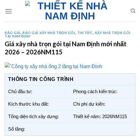
Skip
to
content
BÁO GIÁ
,
BÁO GIÁ XÂY NHÀ TRỌN GÓI
,
TIN TỨC
,
XÂY NHÀ TRỌN GÓI
TẠI NAM ĐỊNH
Giá xây nhà trọn gói tại Nam Định mới nhất
2026 – 2026NM115
THÔNG TIN CÔNG TRÌNH
Chủ đầu tư:
Phong cách kiến trúc:
Kích thước khu đất:
Chi phí dự kiến:
Tổng diện tích xây dựng:
Thiết kế năm: 2026NM115
Số tầng: