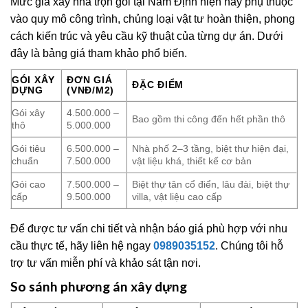
Mức giá xây nhà trọn gói tại Nam Định hiện nay phụ thuộc
vào quy mô công trình, chủng loại vật tư hoàn thiện, phong
cách kiến trúc và yêu cầu kỹ thuật của từng dự án. Dưới
đây là bảng giá tham khảo phổ biến.
GÓI XÂY
ĐƠN GIÁ
ĐẶC ĐIỂM
DỰNG
(VNĐ/M2)
Gói xây
4.500.000 –
Bao gồm thi công đến hết phần thô
thô
5.000.000
Gói tiêu
6.500.000 –
Nhà phố 2–3 tầng, biệt thự hiện đại,
chuẩn
7.500.000
vật liệu khá, thiết kế cơ bản
Gói cao
7.500.000 –
Biệt thự tân cổ điển, lâu đài, biệt thự
cấp
9.500.000
villa, vật liệu cao cấp
Để được tư vấn chi tiết và nhận báo giá phù hợp với nhu
cầu thực tế, hãy liên hệ ngay
0989035152
. Chúng tôi hỗ
trợ tư vấn miễn phí và khảo sát tận nơi.
So sánh phương án xây dựng