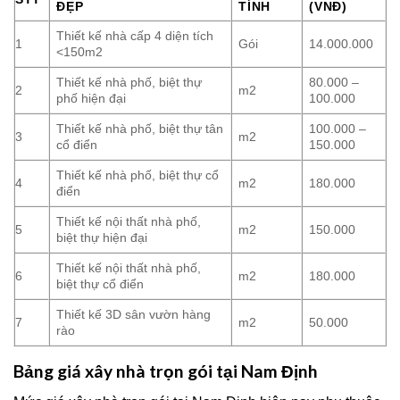
ĐẸP
TÍNH
(VNĐ)
Thiết kế nhà cấp 4 diện tích
1
Gói
14.000.000
<150m2
Thiết kế nhà phố, biệt thự
80.000 –
2
m2
phố hiện đại
100.000
Thiết kế nhà phố, biệt thự tân
100.000 –
3
m2
cổ điển
150.000
Thiết kế nhà phố, biệt thự cổ
4
m2
180.000
điển
Thiết kế nội thất nhà phố,
5
m2
150.000
biệt thự hiện đại
Thiết kế nội thất nhà phố,
6
m2
180.000
biệt thự cổ điển
Thiết kế 3D sân vườn hàng
7
m2
50.000
rào
Bảng giá xây nhà trọn gói tại Nam Định