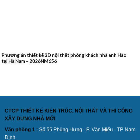
Phương án thiết kế 3D nội thất phòng khách nhà anh Hào
tại Hà Nam – 2026NM656
CTCP THIẾT KẾ KIẾN TRÚC, NỘI THẤT VÀ THI CÔNG
XÂY DỰNG NHÀ MỚI
Văn phòng 1 :
Số 55 Phùng Hưng - P. Văn Miếu - TP Nam
Định.