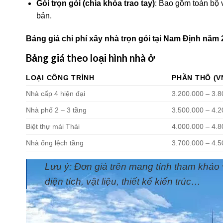
Gói trọn gói (chìa khóa trao tay)
: Bao gồm toàn bộ 
bản.
Bảng giá chi phí xây nhà trọn gói tại Nam Định năm
Bảng giá theo loại hình nhà ở
LOẠI CÔNG TRÌNH
PHẦN THÔ (V
Nhà cấp 4 hiện đại
3.200.000 – 3.
Nhà phố 2 – 3 tầng
3.500.000 – 4.
Biệt thự mái Thái
4.000.000 – 4.
Nhà ống lệch tầng
3.700.000 – 4.
Lưu ý: Đơn giá trên mang tính tham khảo và 
diện tích, vật liệu, thiết kế kiến trúc…
Yếu tố ảnh hưởng đến chi phí xây nhà trọn gói tại 