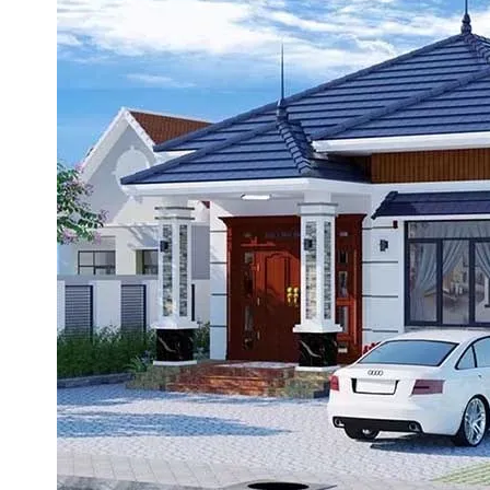
Diện tích và quy mô công trình
Nhà có diện tích lớn sẽ có đơn giá thấp hơn nhờ tiế
Công trình nhiều tầng hoặc phức tạp về kiến trúc làm
Loại vật tư sử dụng
Gạch, xi măng, sơn, gỗ, cửa, thiết bị vệ sinh… là cá
Dùng vật liệu nhập khẩu hoặc cao cấp sẽ tăng tổng 
Địa hình và địa chất khu đất
Khu đất yếu, cần ép cọc hoặc xử lý nền sẽ làm tăng 
Địa hình khó vận chuyển hoặc mặt bằng nhỏ ảnh hư
Phong cách kiến trúc
Nhà hiện đại, tối giản thường có chi phí thấp hơn so