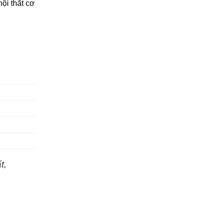
ội thất cơ
t,