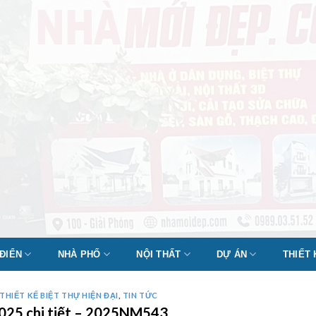
 ĐIỂN
NHÀ PHỐ
NỘI THẤT
DỰ ÁN
THIẾT
THIẾT KẾ BIỆT THỰ HIỆN ĐẠI
,
TIN TỨC
 2025 chi tiết – 2025NM543