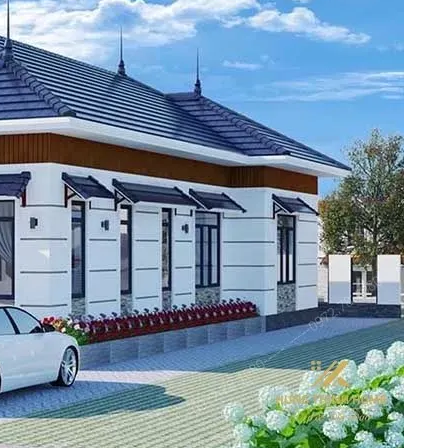
t kiệm chi phí nhân công, vận chuyển
 tăng giá thành
c yếu tố ảnh hưởng lớn đến chi phí
ngân sách
chi phí phần móng
ởng đến thi công
 với phong cách cổ điển, tân cổ điển