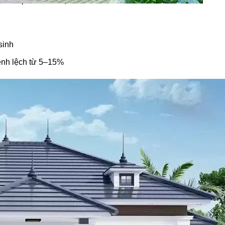
ến chi phí hoàn thiện
sinh
hênh lệch từ 5–15%