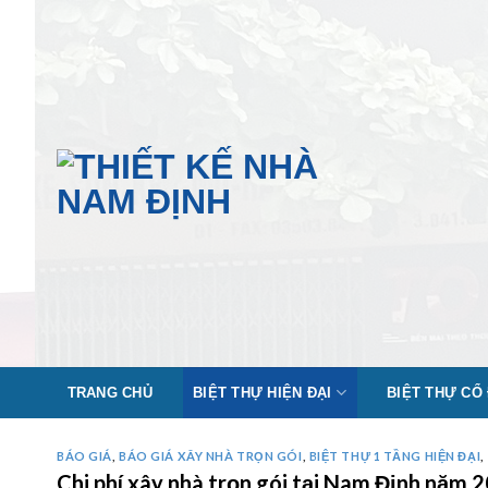
Skip
to
content
TRANG CHỦ
BIỆT THỰ HIỆN ĐẠI
BIỆT THỰ CỔ
BÁO GIÁ
,
BÁO GIÁ XÂY NHÀ TRỌN GÓI
,
BIỆT THỰ 1 TẦNG HIỆN ĐẠI
,
Chi phí xây nhà trọn gói tại Nam Định năm