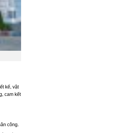
t kế, vật
g, cam kết
hân công.