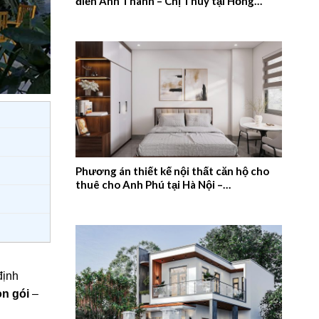
điển Anh Thanh – Chị Thúy tại Hồng
Quang, Nam Định – 2026NM659
Phương án thiết kế nội thất căn hộ cho
thuê cho Anh Phú tại Hà Nội –
2026NM658
định
ọn gói
–