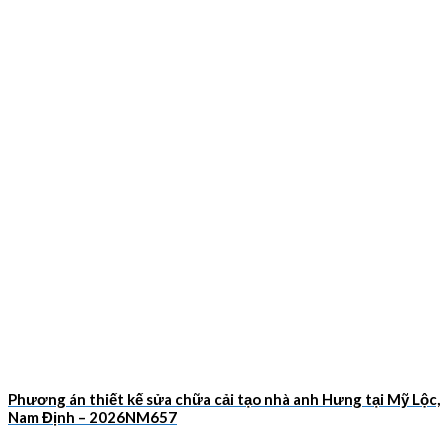
Phương án thiết kế sửa chữa cải tạo nhà anh Hưng tại Mỹ Lộc,
Nam Định – 2026NM657