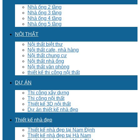
Nhà ống 2 tầng
Nhà ống 3 tầng
Nhà ống 4 tầng
Nhà ống 5 tầng
NỘI THẤT
Nội thất biệt thư
Nội thất cafe, nhà hàng
Nội thất chung cư
Nội thất nhà ống
Nội thất văn phòng
thiết kế thi công nội thất
DỰ ÁN
Thi công xây dựng
Thi công nội thất
Thiết kế 3D nội thất
Dự án thiết kế nhà đẹp
Thiết kế nhà đẹp
Thiết kế nhà đẹp tại Nam Định
Thiết kế nhà đẹp tại Hà Nam