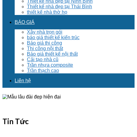
Thiết kế nhà đẹp tại Ninh Bình
Thiết kế nhà đẹp tại Thái Bình
thiết kế nhà thờ họ
BÁO GIÁ
Xây nhà trọn gói
báo giá thiết kế kiến trúc
Báo giá thi công
Thi công nội thất
Báo giá thiết kế nội thất
Cải tạo nhà cũ
Trần nhựa composite
Trần thạch cao
Liên hệ
Tin Tức