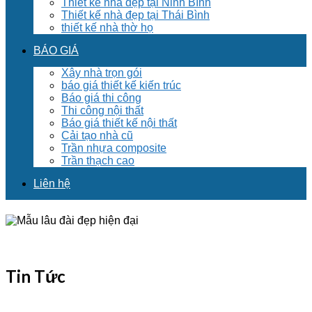
Thiết kế nhà đẹp tại Ninh Bình
Thiết kế nhà đẹp tại Thái Bình
thiết kế nhà thờ họ
BÁO GIÁ
Xây nhà trọn gói
báo giá thiết kế kiến trúc
Báo giá thi công
Thi công nội thất
Báo giá thiết kế nội thất
Cải tạo nhà cũ
Trần nhựa composite
Trần thạch cao
Liên hệ
Tin Tức