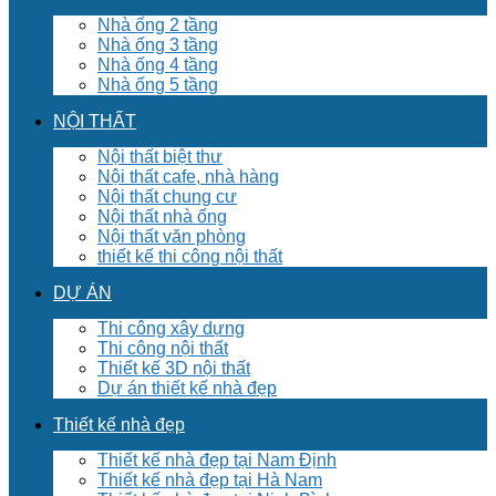
Nhà ống 2 tầng
Nhà ống 3 tầng
Nhà ống 4 tầng
Nhà ống 5 tầng
NỘI THẤT
Nội thất biệt thư
Nội thất cafe, nhà hàng
Nội thất chung cư
Nội thất nhà ống
Nội thất văn phòng
thiết kế thi công nội thất
DỰ ÁN
Thi công xây dựng
Thi công nội thất
Thiết kế 3D nội thất
Dự án thiết kế nhà đẹp
Thiết kế nhà đẹp
Thiết kế nhà đẹp tại Nam Định
Thiết kế nhà đẹp tại Hà Nam