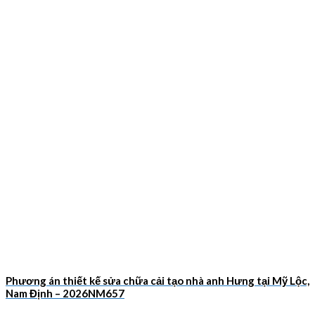
Phương án thiết kế sửa chữa cải tạo nhà anh Hưng tại Mỹ Lộc,
Nam Định – 2026NM657