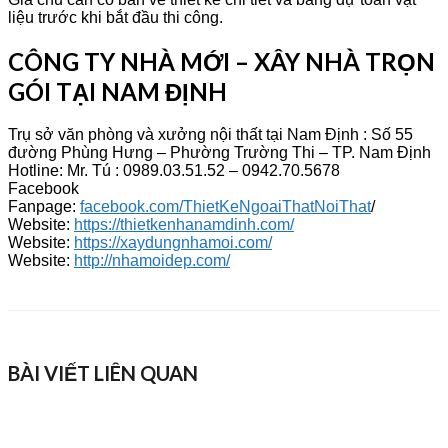
liệu trước khi bắt đầu thi công.
CÔNG TY NHÀ MỚI – XÂY NHÀ TRỌN
GÓI TẠI NAM ĐỊNH
Trụ sở văn phòng và xưởng nội thất tại Nam Định : Số 55
đường Phùng Hưng – Phường Trường Thi – TP. Nam Định
Hotline: Mr. Tú : 0989.03.51.52 – 0942.70.5678
Facebook
Fanpage:
facebook.com/ThietKeNgoaiThatNoiThat
/
Website:
https://thietkenhanamdinh.com/
Website:
https://xaydungnhamoi.com/
Website:
http://nhamoidep.com/
BÀI VIẾT LIÊN QUAN