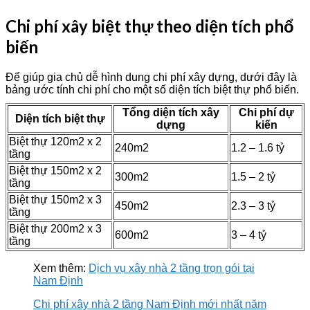
Chi phí xây biệt thự theo diện tích phổ
biến
Để giúp gia chủ dễ hình dung chi phí xây dựng, dưới đây là
bảng ước tính chi phí cho một số diện tích biệt thự phổ biến.
Tổng diện tích xây
Chi phí dự
Diện tích biệt thự
dựng
kiến
Biệt thự 120m2 x 2
240m2
1.2 – 1.6 tỷ
tầng
Biệt thự 150m2 x 2
300m2
1.5 – 2 tỷ
tầng
Biệt thự 150m2 x 3
450m2
2.3 – 3 tỷ
tầng
Biệt thự 200m2 x 3
600m2
3 – 4 tỷ
tầng
Xem thêm:
Dịch vụ xây nhà 2 tầng trọn gói tại
Nam Định
Chi phí xây nhà 2 tầng Nam Định mới nhất năm