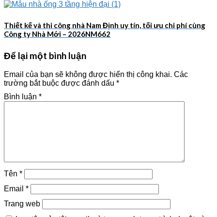
Thiết kế và thi công nhà Nam Định uy tín, tối ưu chi phí cùng
Công ty Nhà Mới – 2026NM662
Để lại một bình luận
Email của bạn sẽ không được hiển thị công khai.
Các
trường bắt buộc được đánh dấu
*
Bình luận
*
Tên
*
Email
*
Trang web