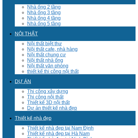
Nhà ống 2 tầng
Nhà ống 3 tầng
Nhà ống 4 tầng
Nhà ống 5 tầng
NỘI THẤT
Nội thất biệt thư
Nội thất cafe, nhà hàng
Nội thất chung cư
Nội thất nhà ống
Nội thất văn phòng
thiết kế thi công nội thất
DỰ ÁN
Thi công xây dựng
Thi công nội thất
Thiết kế 3D nội thất
Dự án thiết kế nhà đẹp
Thiết kế nhà đẹp
Thiết kế nhà đẹp tại Nam Định
Thiết kế nhà đẹp tại Hà Nam