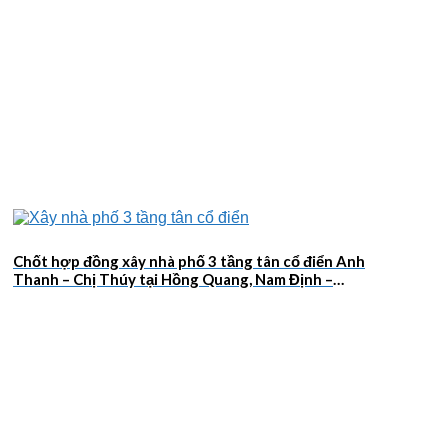
Chốt hợp đồng xây nhà phố 3 tầng tân cổ điển Anh
Thanh – Chị Thúy tại Hồng Quang, Nam Định –
2026NM659