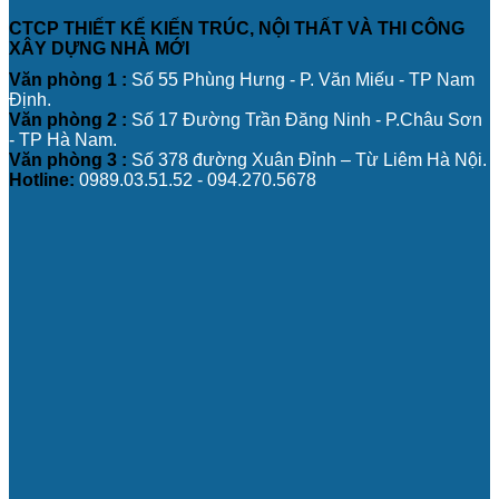
CTCP THIẾT KẾ KIẾN TRÚC, NỘI THẤT VÀ THI CÔNG
XÂY DỰNG NHÀ MỚI
Văn phòng 1 :
Số 55 Phùng Hưng - P. Văn Miếu - TP Nam
Định.
Văn phòng 2 :
Số 17 Đường Trần Đăng Ninh - P.Châu Sơn
- TP Hà Nam.
Văn phòng 3 :
Số 378 đường Xuân Đỉnh – Từ Liêm Hà Nội.
Hotline:
0989.03.51.52 - 094.270.5678