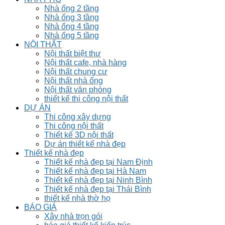
Nhà ống 2 tầng
Nhà ống 3 tầng
Nhà ống 4 tầng
Nhà ống 5 tầng
NỘI THẤT
Nội thất biệt thư
Nội thất cafe, nhà hàng
Nội thất chung cư
Nội thất nhà ống
Nội thất văn phòng
thiết kế thi công nội thất
DỰ ÁN
Thi công xây dựng
Thi công nội thất
Thiết kế 3D nội thất
Dự án thiết kế nhà đẹp
Thiết kế nhà đẹp
Thiết kế nhà đẹp tại Nam Định
Thiết kế nhà đẹp tại Hà Nam
Thiết kế nhà đẹp tại Ninh Bình
Thiết kế nhà đẹp tại Thái Bình
thiết kế nhà thờ họ
BÁO GIÁ
Xây nhà trọn gói