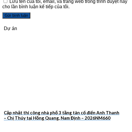
Lưu tên của tôi, email, và trang web trong trình duyệt này
cho lần bình luận kế tiếp của tôi.
Dự án
Cập nhật thi công nhà phố 3 tầng tân cổ điển Anh Thanh
– Chị Thúy tại Hồng Quang, Nam Định – 2026NM660