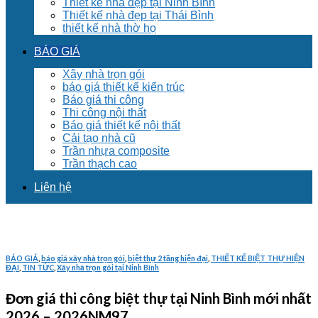
Thiết kế nhà đẹp tại Ninh Bình
Thiết kế nhà đẹp tại Thái Bình
thiết kế nhà thờ họ
BÁO GIÁ
Xây nhà trọn gói
báo giá thiết kế kiến trúc
Báo giá thi công
Thi công nội thất
Báo giá thiết kế nội thất
Cải tạo nhà cũ
Trần nhựa composite
Trần thạch cao
Liên hệ
BÁO GIÁ
,
báo giá xây nhà trọn gói
,
biệt thự 2 tầng hiện đại
,
THIẾT KẾ BIỆT THỰ HIỆN
ĐẠI
,
TIN TỨC
,
Xây nhà trọn gói tại Ninh Bình
Đơn giá thi công biệt thự tại Ninh Bình mới nhất
2026 – 2026NM97