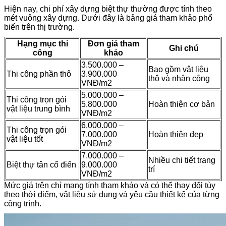
Hiện nay, chi phí xây dựng biệt thự thường được tính theo
mét vuông xây dựng. Dưới đây là bảng giá tham khảo phổ
biến trên thị trường.
Hạng mục thi
Đơn giá tham
Ghi chú
công
khảo
3.500.000 –
Bao gồm vật liệu
Thi công phần thô
3.900.000
thô và nhân công
VNĐ/m2
5.000.000 –
Thi công trọn gói
5.800.000
Hoàn thiện cơ bản
vật liệu trung bình
VNĐ/m2
6.000.000 –
Thi công trọn gói
7.000.000
Hoàn thiện đẹp
vật liệu tốt
VNĐ/m2
7.000.000 –
Nhiều chi tiết trang
Biệt thự tân cổ điển
9.000.000
trí
VNĐ/m2
Mức giá trên chỉ mang tính tham khảo và có thể thay đổi tùy
theo thời điểm, vật liệu sử dụng và yêu cầu thiết kế của từng
công trình.