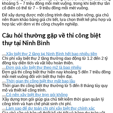
khoảng 5 – 7 triệu đồng mỗi mét vuông, trong khi biệt thự tân
cổ điển có thể từ 7 – 9 triệu đồng mỗi mét vuông.
Để xây dựng được một công trình đẹp và bền vững, gia chủ
nên tham khảo bảng giá chi tiết, lựa chọn thiết kế phù hợp và
hợp tác với đơn vị thi công chuyên nghiệp.
Câu hỏi thường gặp về thi công biệt
thự tại Ninh Bình
Xây biệt thự 2 tầng tại Ninh Bình hết bao nhiêu tiền
Chi phí xây biệt thự 2 tầng thường dao động từ 1.2 đến 2 tỷ
đồng tùy diện tích và vật liệu hoàn thiện.
Đơn giá xây biệt thự theo m2 là bao nhiêu
Đơn giá thi công biệt thự hiện nay khoảng 5 đến 7 triệu đồng
mỗi mét vuông đối với biệt thự hiện đại.
Thời gian thi công biệt thự mất bao lâu
Thời gian thi công biệt thự thường từ 5 đến 8 tháng tùy quy
mô và thiết kế công trình.
Có nên xây biệt thự trọn gói không
Xây dựng trọn gói giúp gia chủ tiết kiệm thời gian quản lý
công trình và hạn chế phát sinh chi phí.
Làm sao để dự toán chi phí xây biệt thự chính xác
Gia chủ cần có bản vẽ thiết kế chi tiết và bảng dự toán vật