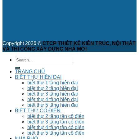
Copyright 2026 ©
CTCP THIẾT KẾ KIẾN TRÚC, NỘI THẤT
VÀ THI CÔNG XÂY DỰNG NHÀ MỚI
TRANG CHỦ
BIỆT THỰ HIỆN ĐẠI
biệt thự 1 tầng hiện đại
biệt thự 2 tầng hiện đại
biệt thự 3 tầng hiện đại
biệt thự 4 tầng hiện đại
biệt thự 5 tầng hiện đại
BIỆT THỰ CỔ ĐIỂN
biệt thự 2 tầng tân cổ điển
biệt thự 3 tầng tân cổ điển
biệt thự 4 tầng tân cổ điển
biệt thự 5 tầng tân cổ điển
NHÀ PHỐ