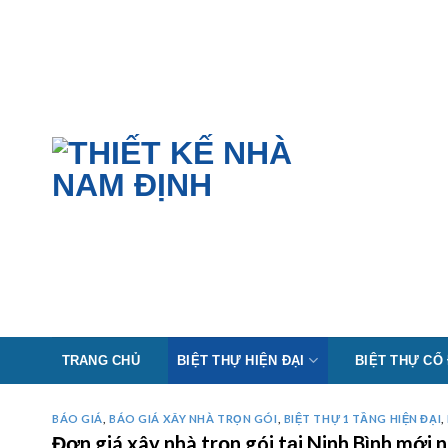
Skip
to
content
TRANG CHỦ
BIỆT THỰ HIỆN ĐẠI
BIỆT THỰ CỔ
BÁO GIÁ
,
BÁO GIÁ XÂY NHÀ TRỌN GÓI
,
BIỆT THỰ 1 TẦNG HIỆN ĐẠI
,
Đơn giá xây nhà trọn gói tại Ninh Bình mớ