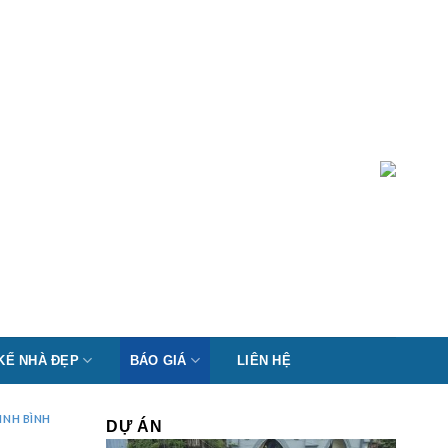
 KẾ NHÀ ĐẸP
BÁO GIÁ
LIÊN HỆ
INH BÌNH
DỰ ÁN