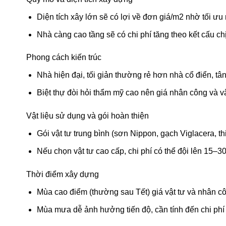
Diện tích xây lớn sẽ có lợi về đơn giá/m2 nhờ tối ưu
Nhà càng cao tầng sẽ có chi phí tăng theo kết cấu chị
Phong cách kiến trúc
Nhà hiện đại, tối giản thường rẻ hơn nhà cổ điển, tân
Biệt thự đòi hỏi thẩm mỹ cao nên giá nhân công và v
Vật liệu sử dụng và gói hoàn thiện
Gói vật tư trung bình (sơn Nippon, gạch Viglacera, thi
Nếu chọn vật tư cao cấp, chi phí có thể đội lên 15–
Thời điểm xây dựng
Mùa cao điểm (thường sau Tết) giá vật tư và nhân c
Mùa mưa dễ ảnh hưởng tiến độ, cần tính đến chi ph