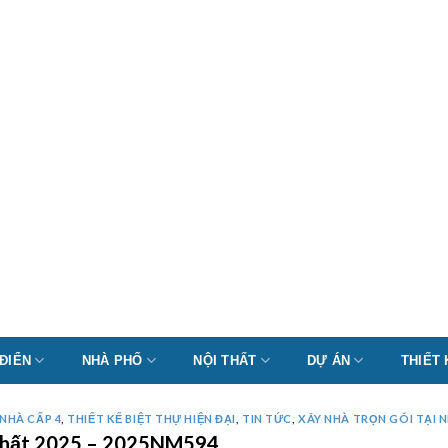
 ĐIỂN
NHÀ PHỐ
NỘI THẤT
DỰ ÁN
THIẾT
NHÀ CẤP 4
,
THIẾT KẾ BIỆT THỰ HIỆN ĐẠI
,
TIN TỨC
,
XÂY NHÀ TRỌN GÓI TẠI N
i nhất 2025 – 2025NM594