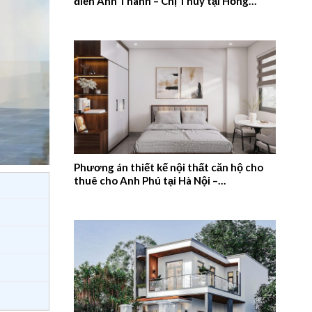
điển Anh Thanh – Chị Thúy tại Hồng
Quang, Nam Định – 2026NM659
Phương án thiết kế nội thất căn hộ cho
thuê cho Anh Phú tại Hà Nội –
2026NM658