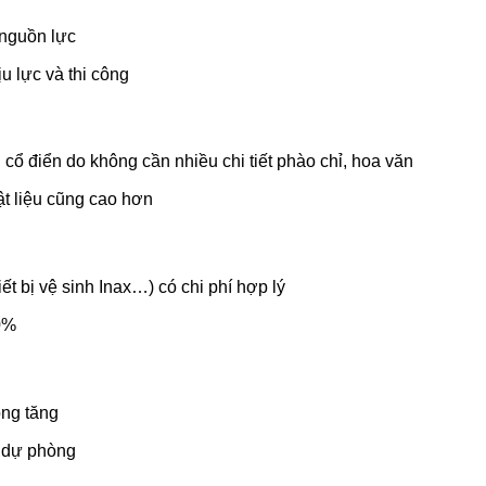
 nguồn lực
u lực và thi công
 cổ điển do không cần nhiều chi tiết phào chỉ, hoa văn
ật liệu cũng cao hơn
ết bị vệ sinh Inax…) có chi phí hợp lý
30%
ông tăng
í dự phòng