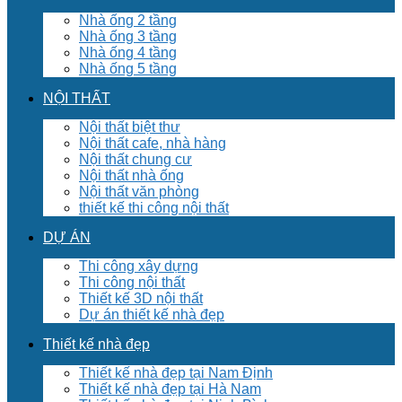
Nhà ống 2 tầng
Nhà ống 3 tầng
Nhà ống 4 tầng
Nhà ống 5 tầng
NỘI THẤT
Nội thất biệt thư
Nội thất cafe, nhà hàng
Nội thất chung cư
Nội thất nhà ống
Nội thất văn phòng
thiết kế thi công nội thất
DỰ ÁN
Thi công xây dựng
Thi công nội thất
Thiết kế 3D nội thất
Dự án thiết kế nhà đẹp
Thiết kế nhà đẹp
Thiết kế nhà đẹp tại Nam Định
Thiết kế nhà đẹp tại Hà Nam