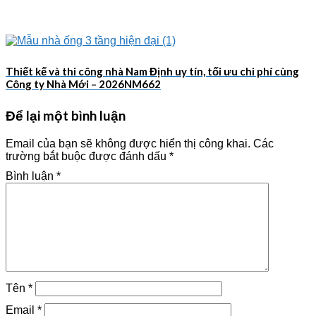
Thiết kế và thi công nhà Nam Định uy tín, tối ưu chi phí cùng
Công ty Nhà Mới – 2026NM662
Để lại một bình luận
Email của bạn sẽ không được hiển thị công khai.
Các
trường bắt buộc được đánh dấu
*
Bình luận
*
Tên
*
Email
*