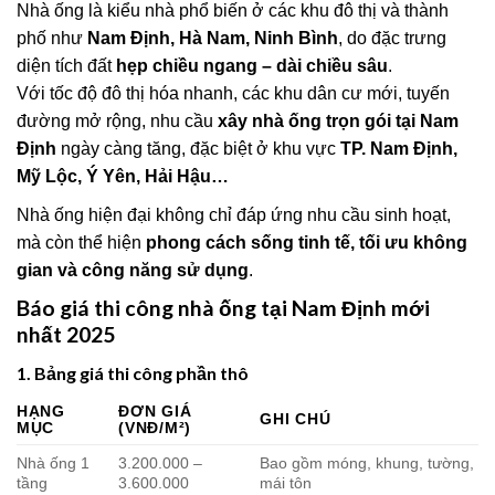
Nhà ống là kiểu nhà phổ biến ở các khu đô thị và thành
phố như
Nam Định, Hà Nam, Ninh Bình
, do đặc trưng
diện tích đất
hẹp chiều ngang – dài chiều sâu
.
Với tốc độ đô thị hóa nhanh, các khu dân cư mới, tuyến
đường mở rộng, nhu cầu
xây nhà ống trọn gói tại Nam
Định
ngày càng tăng, đặc biệt ở khu vực
TP. Nam Định,
Mỹ Lộc, Ý Yên, Hải Hậu…
Nhà ống hiện đại không chỉ đáp ứng nhu cầu sinh hoạt,
mà còn thể hiện
phong cách sống tinh tế, tối ưu không
gian và công năng sử dụng
.
Báo giá thi công nhà ống tại Nam Định mới
nhất 2025
1. Bảng giá thi công phần thô
HẠNG
ĐƠN GIÁ
GHI CHÚ
MỤC
(VNĐ/M²)
Nhà ống 1
3.200.000 –
Bao gồm móng, khung, tường,
tầng
3.600.000
mái tôn