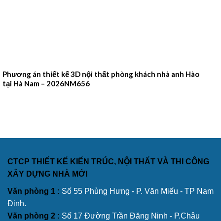
Phương án thiết kế 3D nội thất phòng khách nhà anh Hào
tại Hà Nam – 2026NM656
CTCP THIẾT KẾ KIẾN TRÚC, NỘI THẤT VÀ THI CÔNG
XÂY DỰNG NHÀ MỚI
Văn phòng 1 :
Số 55 Phùng Hưng - P. Văn Miếu - TP Nam
Định.
Văn phòng 2 :
Số 17 Đường Trần Đăng Ninh - P.Châu