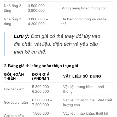
Nhà ống 2
3.500.000 –
Móng băng hoặc móng cọc
tầng
3.800.000
Nhà ống 3
3.800.000 –
Đã bao gồm công và vật liệu
tầng
4.200.000
thô
Lưu ý:
Đơn giá có thể thay đổi tùy vào
địa chất, vật liệu, diện tích và yêu cầu
thiết kế cụ thể.
2. Bảng giá thi công hoàn thiện trọn gói
GÓI HOÀN
ĐƠN GIÁ
VẬT LIỆU SỬ DỤNG
THIỆN
(VNĐ/M²)
5.800.000 –
Vật liệu trung bình – phổ
Gói tiết kiệm
6.200.000
thông
6.500.000 –
Vật liệu thương hiệu Việt chất
Gói tiêu chuẩn
7.200.000
lượng cao
7.500.000 –
Vật liệu nhập khẩu, thiết kế
Gói cao cấp