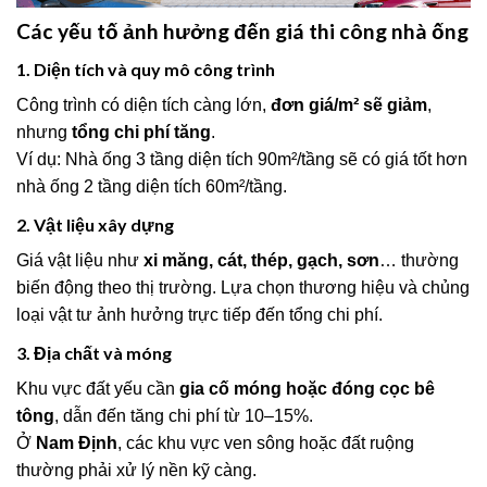
Các yếu tố ảnh hưởng đến giá thi công nhà ống
1. Diện tích và quy mô công trình
Công trình có diện tích càng lớn,
đơn giá/m² sẽ giảm
,
nhưng
tổng chi phí tăng
.
Ví dụ: Nhà ống 3 tầng diện tích 90m²/tầng sẽ có giá tốt hơn
nhà ống 2 tầng diện tích 60m²/tầng.
2. Vật liệu xây dựng
Giá vật liệu như
xi măng, cát, thép, gạch, sơn
… thường
biến động theo thị trường. Lựa chọn thương hiệu và chủng
loại vật tư ảnh hưởng trực tiếp đến tổng chi phí.
3. Địa chất và móng
Khu vực đất yếu cần
gia cố móng hoặc đóng cọc bê
tông
, dẫn đến tăng chi phí từ 10–15%.
Ở
Nam Định
, các khu vực ven sông hoặc đất ruộng
thường phải xử lý nền kỹ càng.