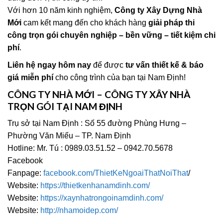
Với hơn 10 năm kinh nghiệm,
Công ty Xây Dựng Nhà
Mới
cam kết mang đến cho khách hàng
giải pháp thi
công trọn gói chuyên nghiệp – bền vững – tiết kiệm chi
phí
.
Liên hệ ngay hôm nay
để được
tư vấn thiết kế & báo
giá miễn phí
cho công trình của bạn tại Nam Định!
CÔNG TY NHÀ MỚI – CÔNG TY XÂY NHÀ
TRỌN GÓI TẠI NAM ĐỊNH
Trụ sở tại Nam Định : Số 55 đường Phùng Hưng –
Phường Văn Miếu – TP. Nam Định
Hotline: Mr. Tú : 0989.03.51.52 – 0942.70.5678
Facebook
Fanpage:
facebook.com/ThietKeNgoaiThatNoiThat
/
Website:
https://thietkenhanamdinh.com/
Website:
https://xaynhatrongoinamdinh.com/
Website:
http://nhamoidep.com/