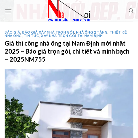
Skip
to
content
BÁO GIÁ
,
BÁO GIÁ XÂY NHÀ TRỌN GÓI
,
NHÀ ỐNG 2 TẦNG
,
THIẾT KẾ
NHÀ ỐNG
,
TIN TỨC
,
XÂY NHÀ TRỌN GÓI TẠI NAM ĐỊNH
Giá thi công nhà ống tại Nam Định mới nhất
2025 – Báo giá trọn gói, chi tiết và minh bạch
– 2025NM755