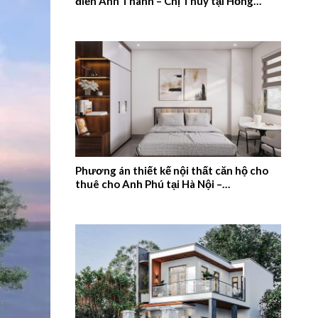
điển Anh Thanh – Chị Thúy tại Hồng
Quang, Nam Định – 2026NM659
Phương án thiết kế nội thất căn hộ cho
thuê cho Anh Phú tại Hà Nội –
2026NM658