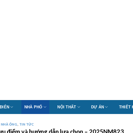
 ĐIỂN
NHÀ PHỐ
NỘI THẤT
DỰ ÁN
THIẾT
Ế NHÀ ỐNG
,
TIN TỨC
hí, ưu điểm và hướng dẫn lựa chọn – 2025NM823