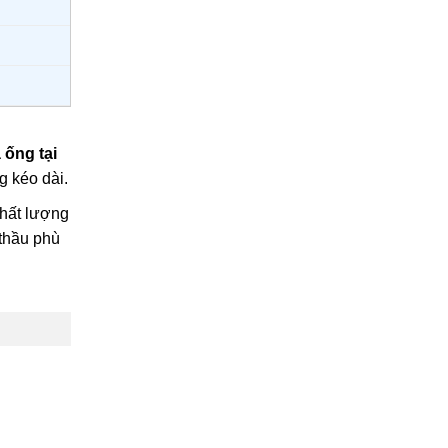
 ống tại
g kéo dài.
chất lượng
 thầu phù