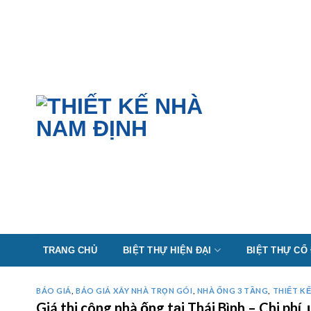
Skip
to
content
TRANG CHỦ
BIỆT THỰ HIỆN ĐẠI
BIỆT THỰ CỔ
BÁO GIÁ
,
BÁO GIÁ XÂY NHÀ TRỌN GÓI
,
NHÀ ỐNG 3 TẦNG
,
THIẾT K
Giá thi công nhà ống tại Thái Bình – Chi p