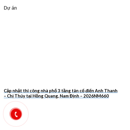
Dự án
Cập nhật thi công nhà phố 3 tầng tân cổ điển Anh Thanh
– Chị Thúy tại Hồng Quang, Nam Định – 2026NM660