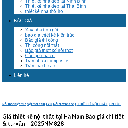
Thiết kế nhà đẹp tại Ninh Bình
Thiết kế nhà đẹp tại Thái Bình
thiết kế nhà thờ họ
BÁO GIÁ
Xây nhà trọn gói
báo giá thiết kế kiến trúc
Báo giá thi công
Thi công nội thất
Báo giá thiết kế nội thất
Cải tạo nhà cũ
Trần nhựa composite
Trần thạch cao
Liên hệ
Nội thất biệt thư
,
Nội thất chung cư
,
Nội thất nhà ống
,
THIẾT KẾ NỘI THẤT
,
TIN TỨC
Giá thiết kế nội thất tại Hà Nam Báo giá chi tiết
& tư vấn – 2025NM828