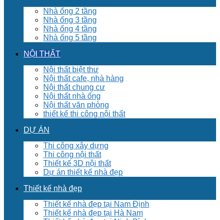
Nhà ống 2 tầng
Nhà ống 3 tầng
Nhà ống 4 tầng
Nhà ống 5 tầng
NỘI THẤT
Nội thất biệt thư
Nội thất cafe, nhà hàng
Nội thất chung cư
Nội thất nhà ống
Nội thất văn phòng
thiết kế thi công nội thất
DỰ ÁN
Thi công xây dựng
Thi công nội thất
Thiết kế 3D nội thất
Dự án thiết kế nhà đẹp
Thiết kế nhà đẹp
Thiết kế nhà đẹp tại Nam Định
Thiết kế nhà đẹp tại Hà Nam