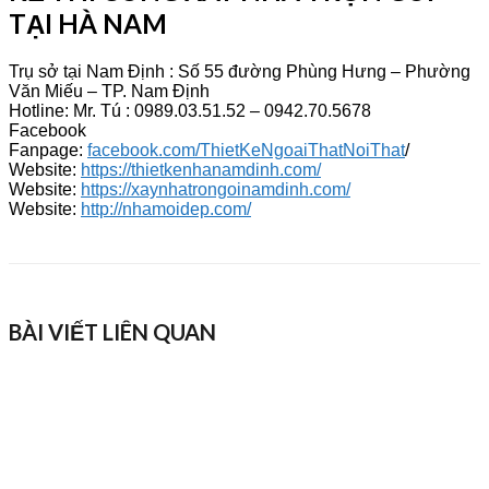
TẠI HÀ NAM
Trụ sở tại Nam Định : Số 55 đường Phùng Hưng – Phường
Văn Miếu – TP. Nam Định
Hotline: Mr. Tú : 0989.03.51.52 – 0942.70.5678
Facebook
Fanpage:
facebook.com/ThietKeNgoaiThatNoiThat
/
Website:
https://thietkenhanamdinh.com/
Website:
https://xaynhatrongoinamdinh.com/
Website:
http://nhamoidep.com/
BÀI VIẾT LIÊN QUAN