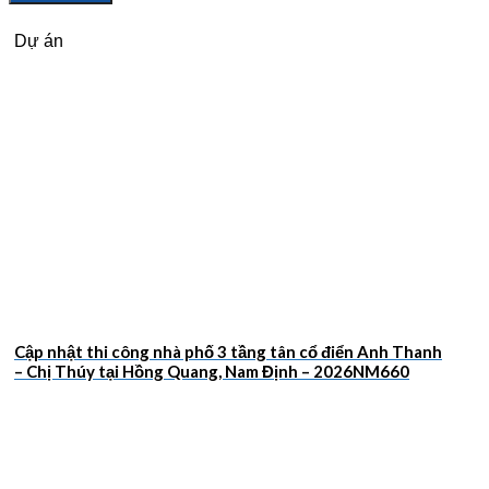
Dự án
Cập nhật thi công nhà phố 3 tầng tân cổ điển Anh Thanh
– Chị Thúy tại Hồng Quang, Nam Định – 2026NM660