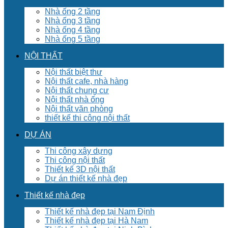
Nhà ống 2 tầng
Nhà ống 3 tầng
Nhà ống 4 tầng
Nhà ống 5 tầng
NỘI THẤT
Nội thất biệt thư
Nội thất cafe, nhà hàng
Nội thất chung cư
Nội thất nhà ống
Nội thất văn phòng
thiết kế thi công nội thất
DỰ ÁN
Thi công xây dựng
Thi công nội thất
Thiết kế 3D nội thất
Dự án thiết kế nhà đẹp
Thiết kế nhà đẹp
Thiết kế nhà đẹp tại Nam Định
Thiết kế nhà đẹp tại Hà Nam