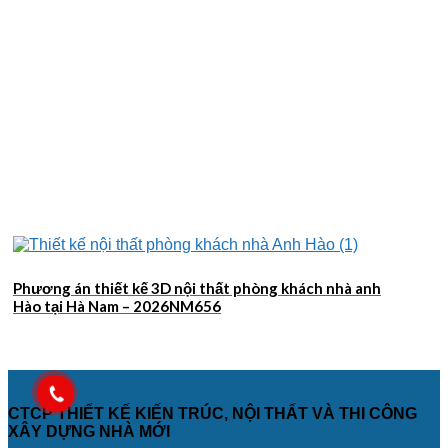
Phương án thiết kế 3D nội thất phòng khách nhà anh
Hào tại Hà Nam – 2026NM656
CTCP THIẾT KẾ KIẾN TRÚC, NỘI THẤT VÀ THI CÔNG
XÂY DỰNG NHÀ MỚI