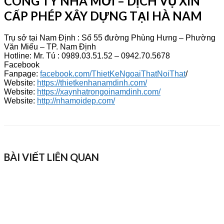
CÔNG TY NHÀ MỚI – DỊCH VỤ XIN
CẤP PHÉP XÂY DỰNG TẠI HÀ NAM
Trụ sở tại Nam Định : Số 55 đường Phùng Hưng – Phường
Văn Miếu – TP. Nam Định
Hotline: Mr. Tú : 0989.03.51.52 – 0942.70.5678
Facebook
Fanpage:
facebook.com/ThietKeNgoaiThatNoiThat
/
Website:
https://thietkenhanamdinh.com/
Website:
https://xaynhatrongoinamdinh.com/
Website:
http://nhamoidep.com/
BÀI VIẾT LIÊN QUAN