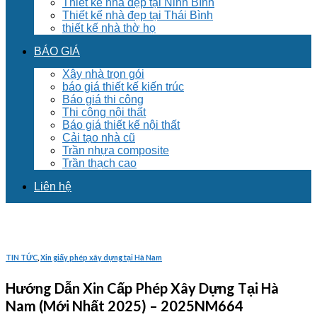
Thiết kế nhà đẹp tại Ninh Bình
Thiết kế nhà đẹp tại Thái Bình
thiết kế nhà thờ họ
BÁO GIÁ
Xây nhà trọn gói
báo giá thiết kế kiến trúc
Báo giá thi công
Thi công nội thất
Báo giá thiết kế nội thất
Cải tạo nhà cũ
Trần nhựa composite
Trần thạch cao
Liên hệ
TIN TỨC
,
Xin giấy phép xây dựng tại Hà Nam
Hướng Dẫn Xin Cấp Phép Xây Dựng Tại Hà
Nam (Mới Nhất 2025) – 2025NM664