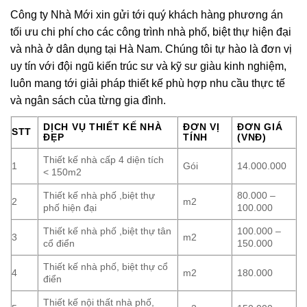
Công ty Nhà Mới xin gửi tới quý khách hàng phương án
tối ưu chi phí cho các công trình nhà phố, biệt thự hiện đại
và nhà ở dân dụng tại Hà Nam. Chúng tôi tự hào là đơn vị
uy tín với đội ngũ kiến trúc sư và kỹ sư giàu kinh nghiệm,
luôn mang tới giải pháp thiết kế phù hợp nhu cầu thực tế
và ngân sách của từng gia đình.
DỊCH VỤ THIẾT KẾ NHÀ
ĐƠN VỊ
ĐƠN GIÁ
STT
ĐẸP
TÍNH
(VNĐ)
Thiết kế nhà cấp 4 diện tích
1
Gói
14.000.000
< 150m2
Thiết kế nhà phố ,biệt thự
80.000 –
2
m2
phố hiện đại
100.000
Thiết kế nhà phố ,biệt thự tân
100.000 –
3
m2
cổ điển
150.000
Thiết kế nhà phố, biệt thự cổ
4
m2
180.000
điển
Thiết kế nội thất nhà phố,