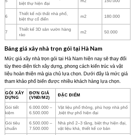
5
m2
150.000
biệt thự hiện đại
Thiết kế nội thất nhà phố,
6
m2
180.000
biệt thự cổ điển
Thiết kế 3D sân vườn hàng
7
m2
50.000
rào
Bảng giá xây nhà trọn gói tại Hà Nam
Mức giá xây nhà trọn gói tại Hà Nam hiện nay sẽ thay đổi
tùy theo diện tích xây dựng, phong cách kiến trúc và vật
liệu hoàn thiện mà gia chủ lựa chọn. Dưới đây là mức giá
tham khảo phổ biến được nhiều khách hàng lựa chọn.
GÓI XÂY
ĐƠN GIÁ
ĐẶC ĐIỂM
DỰNG
(VNĐ/M2)
Gói tiết
6.000.000 –
Vật liệu phổ thông, phù hợp nhà phố
kiệm
6.500.000
,biệt thự phố hiện đại
Gói tiêu
6.500.000 –
Nhà phố 2–3 tầng, biệt thự hiện đại,
chuẩn
7.500.000
vật liệu khá, thiết kế cơ bản