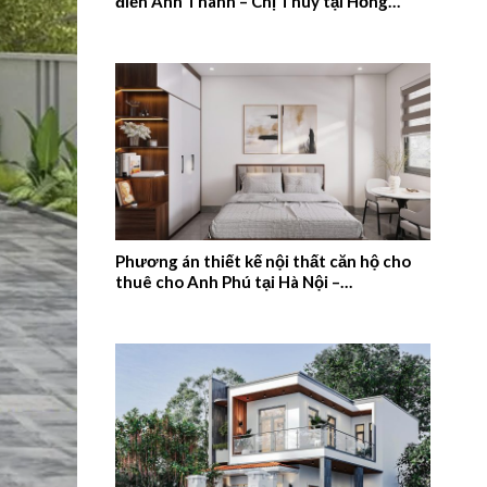
điển Anh Thanh – Chị Thúy tại Hồng
Quang, Nam Định – 2026NM659
Phương án thiết kế nội thất căn hộ cho
thuê cho Anh Phú tại Hà Nội –
2026NM658