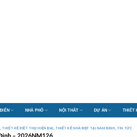
 ĐIỂN
NHÀ PHỐ
NỘI THẤT
DỰ ÁN
THIẾT
I
,
THIẾT KẾ BIỆT THỰ HIỆN ĐẠI
,
THIẾT KẾ NHÀ ĐẸP TẠI NAM ĐỊNH
,
TIN TỨC
m Định – 2026NM126