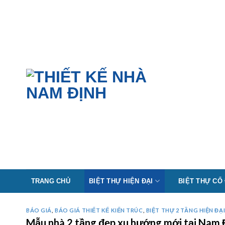
Skip
to
content
TRANG CHỦ
BIỆT THỰ HIỆN ĐẠI
BIỆT THỰ CỔ
BÁO GIÁ
,
BÁO GIÁ THIẾT KẾ KIẾN TRÚC
,
BIỆT THỰ 2 TẦNG HIỆN ĐẠ
Mẫu nhà 2 tầng đẹp xu hướng mới tại Na