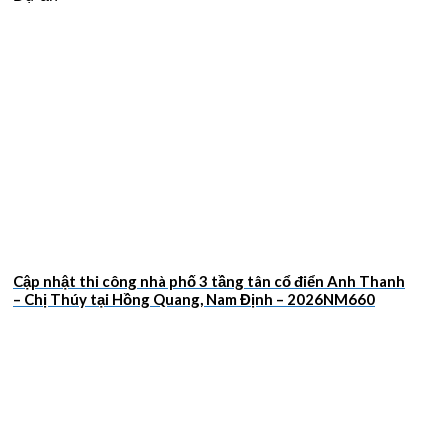
Cập nhật thi công nhà phố 3 tầng tân cổ điển Anh Thanh
– Chị Thúy tại Hồng Quang, Nam Định – 2026NM660