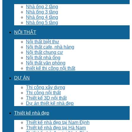
Nhà ống 2 tầng
Nhà ống 3 tầng
Nhà ống 4 tầng
Nhà ống 5 tầng
NỘI THẤT
Nội thất biệt thư
Nội thất cafe, nhà hàng
Nội thất chung cư
Nội thất nhà ống
Nội thất văn phòng
thiết kế thi công nội thất
DỰ ÁN
Thi công xây dựng
Thi công nội thất
Thiết kế 3D nội thất
Dự án thiết kế nhà đẹp
Thiết kế nhà đẹp
Thiết kế nhà đẹp tại Nam Định
Thiết kế nhà đẹp tại Hà Nam