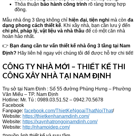
Thỏa thuận
bảo hành công trình
rõ ràng trong hợp
đồng.
Mẫu nhà ống 3 tầng không chỉ
hiện đại, tiện nghi
mà còn
đa
dạng phong cách thiết kế
. Khi xây nhà, bạn cần lưu ý đến
chi phí, pháp lý, vật liệu và nhà thầu
để có một căn nhà
hoàn hảo nhất.
👉
Bạn đang cần tư vấn thiết kế nhà ống 3 tầng tại Nam
Định?
Hãy liên hệ ngay với chúng tôi để được hỗ trợ chi tiết!
CÔNG TY NHÀ MỚI – THIẾT KẾ THI
CÔNG XÂY NHÀ TẠI NAM ĐỊNH
Trụ sở tại Nam Định : Số 55 đường Phùng Hưng – Phường
Văn Miếu – TP. Nam Định
Hotline: Mr. Tú : 0989.03.51.52 – 0942.70.5678
Facebook
Fanpage:
facebook.com/ThietKeNgoaiThatNoiThat
/
Website:
https://thietkenhanamdinh.com/
Website:
https://xaynhatrongoinamdinh.com/
Website:
http://nhamoidep.com/
#nguồn ảnh thiết kế và sưu tầm