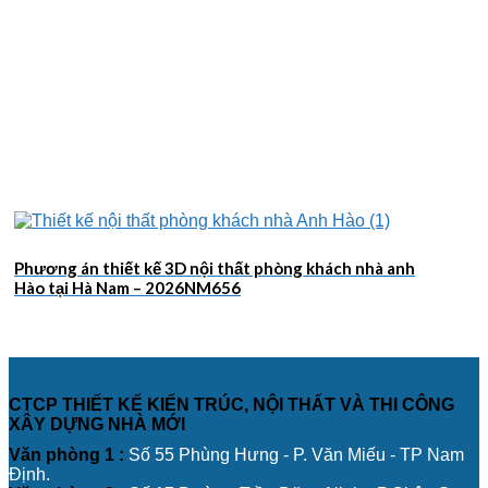
Phương án thiết kế 3D nội thất phòng khách nhà anh
Hào tại Hà Nam – 2026NM656
CTCP THIẾT KẾ KIẾN TRÚC, NỘI THẤT VÀ THI CÔNG
XÂY DỰNG NHÀ MỚI
Văn phòng 1 :
Số 55 Phùng Hưng - P. Văn Miếu - TP Nam
Định.