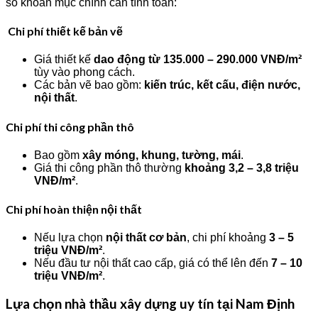
số khoản mục chính cần tính toán:
Chi phí thiết kế bản vẽ
Giá thiết kế
dao động từ 135.000 – 290.000 VNĐ/m²
tùy vào phong cách.
Các bản vẽ bao gồm:
kiến trúc, kết cấu, điện nước,
nội thất
.
Chi phí thi công phần thô
Bao gồm
xây móng, khung, tường, mái
.
Giá thi công phần thô thường
khoảng 3,2 – 3,8 triệu
VNĐ/m²
.
Chi phí hoàn thiện nội thất
Nếu lựa chọn
nội thất cơ bản
, chi phí khoảng
3 – 5
triệu VNĐ/m²
.
Nếu đầu tư nội thất cao cấp, giá có thể lên đến
7 – 10
triệu VNĐ/m²
.
Lựa chọn nhà thầu xây dựng uy tín tại Nam Định