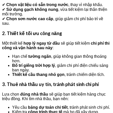
✔
Chọn vật liệu có sẵn trong nước
, thay vì nhập khẩu.
✔
Sử dụng gạch không nung
, vừa tiết kiệm lại thân thiện
môi trường.
✔
Chọn sơn nước cao cấp
, giúp giảm chi phí bảo trì về
sau.
2. Thiết kế tối ưu công năng
Một thiết kế
hợp lý ngay từ đầu
sẽ giúp tiết kiệm
chi phí thi
công và vận hành sau này
:
Hạn chế
tường ngăn
, giúp không gian thông thoáng
hơn.
Bố trí giếng trời hợp lý
, giảm chi phí điện chiếu sáng
ban ngày.
Thiết kế cầu thang nhỏ gọn
, tránh chiếm diện tích.
3. Thuê nhà thầu uy tín, tránh phát sinh chi phí
Lựa chọn
đúng nhà thầu
sẽ giúp bạn tiết kiệm hàng chục
triệu đồng. Khi tìm nhà thầu, bạn nên:
Yêu cầu
bảng dự toán chi tiết
, tránh phát sinh chi phí.
Kiểm tra
công trình thực tế
mà họ đã xây dựng.