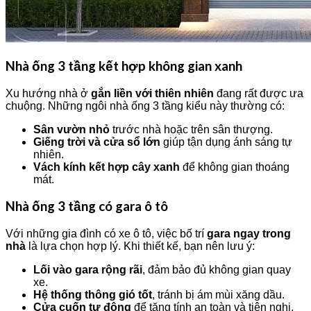
Nhà ống 3 tầng kết hợp không gian xanh
Xu hướng nhà ở
gắn liền với thiên nhiên
đang rất được ưa
chuộng. Những ngôi nhà ống 3 tầng kiểu này thường có:
Sân vườn nhỏ
trước nhà hoặc trên sân thượng.
Giếng trời và cửa sổ lớn
giúp tận dụng ánh sáng tự
nhiên.
Vách kính kết hợp cây xanh
để không gian thoáng
mát.
Nhà ống 3 tầng có gara ô tô
Với những gia đình có xe ô tô, việc bố trí
gara ngay trong
nhà
là lựa chọn hợp lý. Khi thiết kế, bạn nên lưu ý:
Lối vào gara rộng rãi
, đảm bảo đủ không gian quay
xe.
Hệ thống thông gió tốt
, tránh bị ám mùi xăng dầu.
Cửa cuốn tự động
để tăng tính an toàn và tiện nghi.