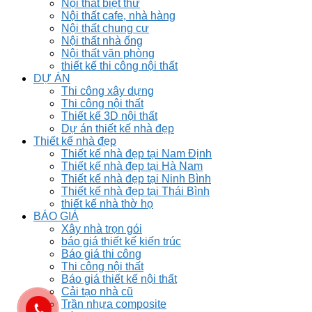
Nội thất biệt thư
Nội thất cafe, nhà hàng
Nội thất chung cư
Nội thất nhà ống
Nội thất văn phòng
thiết kế thi công nội thất
DỰ ÁN
Thi công xây dựng
Thi công nội thất
Thiết kế 3D nội thất
Dự án thiết kế nhà đẹp
Thiết kế nhà đẹp
Thiết kế nhà đẹp tại Nam Định
Thiết kế nhà đẹp tại Hà Nam
Thiết kế nhà đẹp tại Ninh Bình
Thiết kế nhà đẹp tại Thái Bình
thiết kế nhà thờ họ
BÁO GIÁ
Xây nhà trọn gói
báo giá thiết kế kiến trúc
Báo giá thi công
Thi công nội thất
Báo giá thiết kế nội thất
Cải tạo nhà cũ
Trần nhựa composite