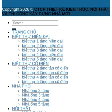
Copyright 2026 ©
CTCP THIẾT KẾ KIẾN TRÚC, NỘI THẤT
VÀ THI CÔNG XÂY DỰNG NHÀ MỚI
TRANG CHỦ
BIỆT THỰ HIỆN ĐẠI
biệt thự 1 tầng hiện đại
biệt thự 2 tầng hiện đại
biệt thự 3 tầng hiện đại
biệt thự 4 tầng hiện đại
biệt thự 5 tầng hiện đại
BIỆT THỰ CỔ ĐIỂN
biệt thự 2 tầng tân cổ điển
biệt thự 3 tầng tân cổ điển
biệt thự 4 tầng tân cổ điển
biệt thự 5 tầng tân cổ điển
NHÀ PHỐ
Nhà ống 2 tầng
Nhà ống 3 tầng
Nhà ống 4 tầng
Nhà ống 5 tầng
NỘI THẤT