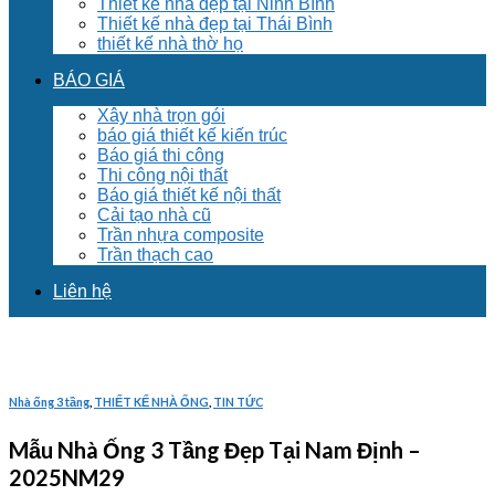
Thiết kế nhà đẹp tại Ninh Bình
Thiết kế nhà đẹp tại Thái Bình
thiết kế nhà thờ họ
BÁO GIÁ
Xây nhà trọn gói
báo giá thiết kế kiến trúc
Báo giá thi công
Thi công nội thất
Báo giá thiết kế nội thất
Cải tạo nhà cũ
Trần nhựa composite
Trần thạch cao
Liên hệ
Nhà ống 3 tầng
,
THIẾT KẾ NHÀ ỐNG
,
TIN TỨC
Mẫu Nhà Ống 3 Tầng Đẹp Tại Nam Định –
2025NM29