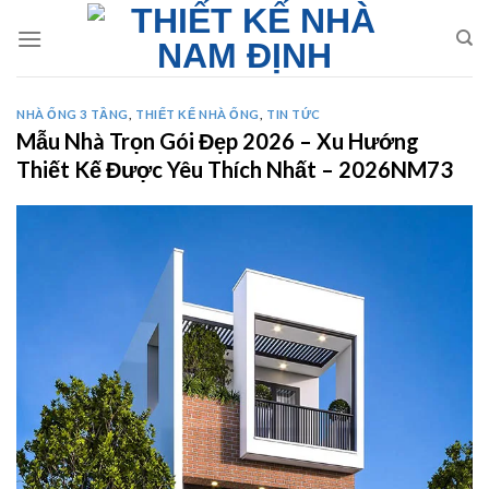
Skip
to
content
NHÀ ỐNG 3 TẦNG
,
THIẾT KẾ NHÀ ỐNG
,
TIN TỨC
Mẫu Nhà Trọn Gói Đẹp 2026 – Xu Hướng
Thiết Kế Được Yêu Thích Nhất – 2026NM73