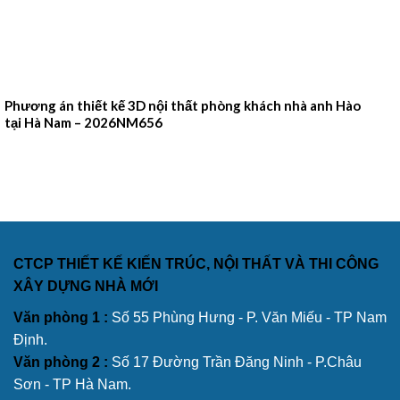
Phương án thiết kế 3D nội thất phòng khách nhà anh Hào
tại Hà Nam – 2026NM656
CTCP THIẾT KẾ KIẾN TRÚC, NỘI THẤT VÀ THI CÔNG
XÂY DỰNG NHÀ MỚI
Văn phòng 1 :
Số 55 Phùng Hưng - P. Văn Miếu - TP Nam
Định.
Văn phòng 2 :
Số 17 Đường Trần Đăng Ninh - P.Châu
Sơn - TP Hà Nam.