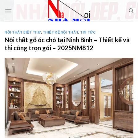
Skip
to
content
NỘI THẤT BIỆT THƯ
,
THIẾT KẾ NỘI THẤT
,
TIN TỨC
Nội thất gỗ óc chó tại Ninh Bình – Thiết kế và
thi công trọn gói – 2025NM812