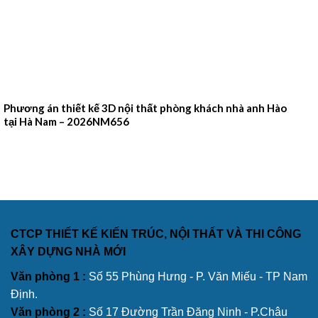
Phương án thiết kế 3D nội thất phòng khách nhà anh Hào
tại Hà Nam – 2026NM656
CTCP THIẾT KẾ KIẾN TRÚC, NỘI THẤT VÀ THI CÔNG
XÂY DỰNG NHÀ MỚI
Văn phòng 1 :
Số 55 Phùng Hưng - P. Văn Miếu - TP Nam
Định.
Văn phòng 2 :
Số 17 Đường Trần Đăng Ninh - P.Châu