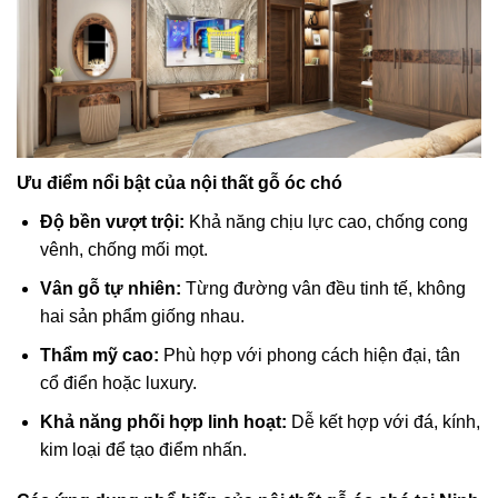
Ưu điểm nổi bật của nội thất gỗ óc chó
Độ bền vượt trội:
Khả năng chịu lực cao, chống cong
vênh, chống mối mọt.
Vân gỗ tự nhiên:
Từng đường vân đều tinh tế, không
hai sản phẩm giống nhau.
Thẩm mỹ cao:
Phù hợp với phong cách hiện đại, tân
cổ điển hoặc luxury.
Khả năng phối hợp linh hoạt:
Dễ kết hợp với đá, kính,
kim loại để tạo điểm nhấn.