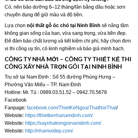
Có, nên bảo dưỡng 6–12 tháng/lần bằng dầu hoặc sơn
chuyên dụng để giữ màu và độ bền.
Lựa chọn
nội thất gỗ óc chó tại Ninh Bình
sẽ nâng tầm
không gian sống của bạn, vừa sang trọng, vừa bền đẹp.
Để đảm bảo chất lượng và tiết kiệm chi phí, hãy chọn đơn
vị thi công uy tín, có kinh nghiệm và báo giá minh bạch.
CÔNG TY NHÀ MỚI – CÔNG TY THIẾT KẾ THI
CÔNG XÂY NHÀ TRỌN GÓI TẠI NINH BÌNH
Trụ sở tại Nam Định : Số 55 đường Phùng Hưng –
Phường Văn Miếu – TP. Nam Định
Hotline: Mr. Tú : 0989.03.51.52 – 0942.70.5678
Facebook
Fanpage:
facebook.com/ThietKeNgoaiThatNoiThat
/
Website:
https://thietkenhanamdinh.com/
Website:
https://xaynhatrongoinamdinh.com/
Website:
http://nhamoidep.com/