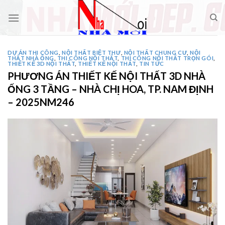
Skip
to
content
DỰ ÁN THI CÔNG
,
NỘI THẤT BIỆT THƯ
,
NỘI THẤT CHUNG CƯ
,
NỘI
THẤT NHÀ ỐNG
,
THI CÔNG NỘI THẤT
,
THI CÔNG NỘI THẤT TRỌN GÓI
,
THIẾT KẾ 3D NỘI THẤT
,
THIẾT KẾ NỘI THẤT
,
TIN TỨC
PHƯƠNG ÁN THIẾT KẾ NỘI THẤT 3D NHÀ
ỐNG 3 TẦNG – NHÀ CHỊ HOA, TP. NAM ĐỊNH
– 2025NM246