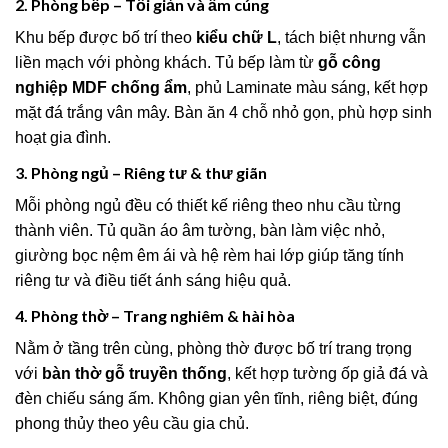
2. Phòng bếp – Tối giản và ấm cúng
Khu bếp được bố trí theo
kiểu chữ L
, tách biệt nhưng vẫn
liền mạch với phòng khách. Tủ bếp làm từ
gỗ công
nghiệp MDF chống ẩm
, phủ Laminate màu sáng, kết hợp
mặt đá trắng vân mây. Bàn ăn 4 chỗ nhỏ gọn, phù hợp sinh
hoạt gia đình.
3. Phòng ngủ – Riêng tư & thư giãn
Mỗi phòng ngủ đều có thiết kế riêng theo nhu cầu từng
thành viên. Tủ quần áo âm tường, bàn làm việc nhỏ,
giường bọc nệm êm ái và hệ rèm hai lớp giúp tăng tính
riêng tư và điều tiết ánh sáng hiệu quả.
4. Phòng thờ – Trang nghiêm & hài hòa
Nằm ở tầng trên cùng, phòng thờ được bố trí trang trọng
với
bàn thờ gỗ truyền thống
, kết hợp tường ốp giả đá và
đèn chiếu sáng ấm. Không gian yên tĩnh, riêng biệt, đúng
phong thủy theo yêu cầu gia chủ.