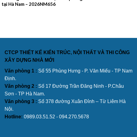
tại Hà Nam – 2026NM656
CTCP THIẾT KẾ KIẾN TRÚC, NỘI THẤT VÀ THI CÔNG
XÂY DỰNG NHÀ MỚI
Văn phòng 1 :
Số 55 Phùng Hưng - P. Văn Miếu - TP Nam
Định.
Văn phòng 2 :
Số 17 Đường Trần Đăng Ninh - P.Châu
Sơn - TP Hà Nam.
Văn phòng 3 :
Số 378 đường Xuân Đỉnh – Từ Liêm Hà
Nội.
Hotline:
0989.03.51.52 - 094.270.5678