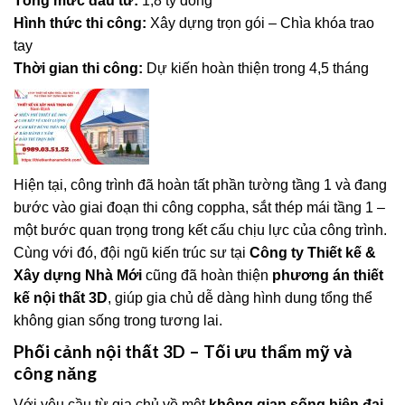
Tổng mức đầu tư:
1,8 tỷ đồng
Hình thức thi công:
Xây dựng trọn gói – Chìa khóa trao
tay
Thời gian thi công:
Dự kiến hoàn thiện trong 4,5 tháng
Hiện tại, công trình đã hoàn tất phần tường tầng 1 và đang
bước vào giai đoạn thi công coppha, sắt thép mái tầng 1 –
một bước quan trọng trong kết cấu chịu lực của công trình.
Cùng với đó, đội ngũ kiến trúc sư tại
Công ty Thiết kế &
Xây dựng Nhà Mới
cũng đã hoàn thiện
phương án thiết
kế nội thất 3D
, giúp gia chủ dễ dàng hình dung tổng thể
không gian sống trong tương lai.
Phối cảnh nội thất 3D – Tối ưu thẩm mỹ và
công năng
Với yêu cầu từ gia chủ về một
không gian sống hiện đại,