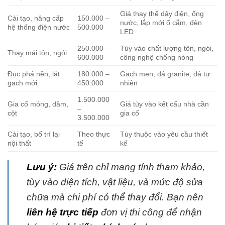
Giá thay thế dây điện, ống
Cải tạo, nâng cấp
150.000 –
nước, lắp mới ổ cắm, đèn
hệ thống điện nước
500.000
LED
250.000 –
Tùy vào chất lượng tôn, ngói,
Thay mái tôn, ngói
600.000
công nghệ chống nóng
Đục phá nền, lát
180.000 –
Gạch men, đá granite, đá tự
gạch mới
450.000
nhiên
1.500.000
Gia cố móng, dầm,
Giá tùy vào kết cấu nhà cần
–
cột
gia cố
3.500.000
Cải tạo, bố trí lại
Theo thực
Tùy thuộc vào yêu cầu thiết
nội thất
tế
kế
Lưu ý:
Giá trên chỉ mang tính tham khảo,
tùy vào diện tích, vật liệu, và mức độ sửa
chữa mà chi phí có thể thay đổi. Bạn nên
liên hệ trực tiếp
đơn vị thi công để nhận