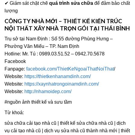
✔ Giám sát chặt chẽ
quá trình sửa chữa
để đảm bảo chất
lượng
CÔNG TY NHÀ MỚI – THIẾT KẾ KIẾN TRÚC
NỘI THẤT XÂY NHÀ TRỌN GÓI TẠI THÁI BÌNH
Trụ sở tại Nam Định : Số 55 đường Phùng Hưng –
Phường Văn Miếu – TP. Nam Định
Hotline: Mr. Tú : 0989.03.51.52 – 0942.70.5678
Facebook
Fanpage:
facebook.com/ThietKeNgoaiThatNoiThat
/
Website:
https://thietkenhanamdinh.com/
Website:
https://xaynhatrongoinamdinh.com/
Website:
http://nhamoidep.com/
#nguồn ảnh thiết kế và sưu tầm
Từ khoá:
sửa chữa cải tạo nhà cũ | thiết kế sửa chữa nhà cũ | dịch
vụ cải tạo nhà cũ | dịch vụ sửa nhà cũ thành nhà mới | thiết