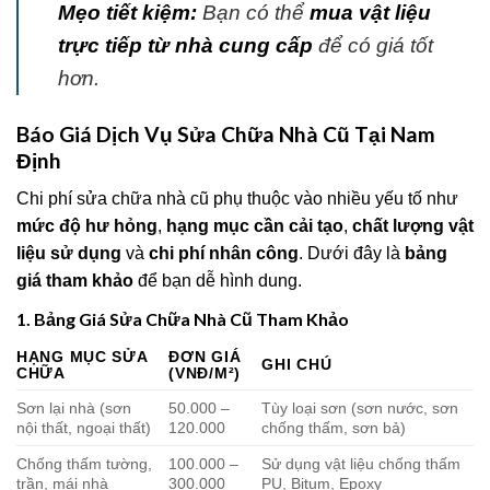
Mẹo tiết kiệm:
Bạn có thể
mua vật liệu
trực tiếp từ nhà cung cấp
để có giá tốt
hơn.
Báo Giá Dịch Vụ Sửa Chữa Nhà Cũ Tại Nam
Định
Chi phí sửa chữa nhà cũ phụ thuộc vào nhiều yếu tố như
mức độ hư hỏng
,
hạng mục cần cải tạo
,
chất lượng vật
liệu sử dụng
và
chi phí nhân công
. Dưới đây là
bảng
giá tham khảo
để bạn dễ hình dung.
1. Bảng Giá Sửa Chữa Nhà Cũ Tham Khảo
HẠNG MỤC SỬA
ĐƠN GIÁ
GHI CHÚ
CHỮA
(VNĐ/M²)
Sơn lại nhà (sơn
50.000 –
Tùy loại sơn (sơn nước, sơn
nội thất, ngoại thất)
120.000
chống thấm, sơn bả)
Chống thấm tường,
100.000 –
Sử dụng vật liệu chống thấm
trần, mái nhà
300.000
PU, Bitum, Epoxy