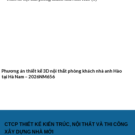
Phương án thiết kế 3D nội thất phòng khách nhà anh Hào
tại Hà Nam – 2026NM656
CTCP THIẾT KẾ KIẾN TRÚC, NỘI THẤT VÀ THI CÔNG
XÂY DỰNG NHÀ MỚI