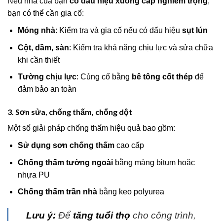
Nếu nhà của bạn
có dấu hiệu xuống cấp nghiêm trọng
,
bạn có thể cần gia cố:
Móng nhà
: Kiểm tra và gia cố nếu có dấu hiệu
sụt lún
Cột, dầm, sàn
: Kiểm tra khả năng chịu lực và sửa chữa
khi cần thiết
Tường chịu lực
: Củng cố bằng
bê tông cốt thép
để
đảm bảo an toàn
3. Sơn sửa, chống thấm, chống dột
Một số giải pháp chống thấm hiệu quả bao gồm:
Sử dụng sơn chống thấm
cao cấp
Chống thấm tường ngoài
bằng màng bitum hoặc
nhựa PU
Chống thấm trần nhà
bằng keo polyurea
Lưu ý:
Để
tăng tuổi thọ
cho công trình,