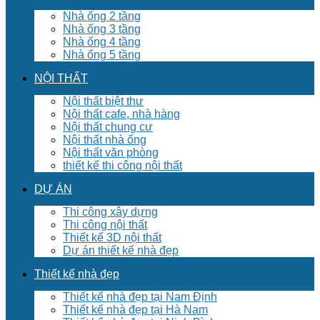
Nhà ống 2 tầng
Nhà ống 3 tầng
Nhà ống 4 tầng
Nhà ống 5 tầng
NỘI THẤT
Nội thất biệt thư
Nội thất cafe, nhà hàng
Nội thất chung cư
Nội thất nhà ống
Nội thất văn phòng
thiết kế thi công nội thất
DỰ ÁN
Thi công xây dựng
Thi công nội thất
Thiết kế 3D nội thất
Dự án thiết kế nhà đẹp
Thiết kế nhà đẹp
Thiết kế nhà đẹp tại Nam Định
Thiết kế nhà đẹp tại Hà Nam