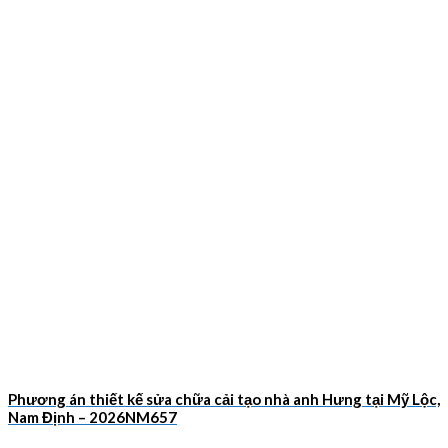
Phương án thiết kế sửa chữa cải tạo nhà anh Hưng tại Mỹ Lộc,
Nam Định – 2026NM657