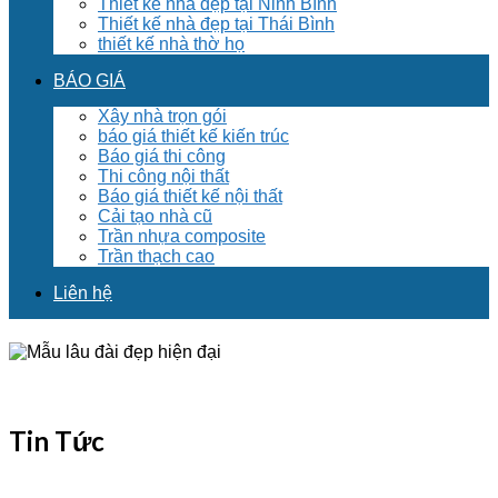
Thiết kế nhà đẹp tại Ninh Bình
Thiết kế nhà đẹp tại Thái Bình
thiết kế nhà thờ họ
BÁO GIÁ
Xây nhà trọn gói
báo giá thiết kế kiến trúc
Báo giá thi công
Thi công nội thất
Báo giá thiết kế nội thất
Cải tạo nhà cũ
Trần nhựa composite
Trần thạch cao
Liên hệ
Tin Tức