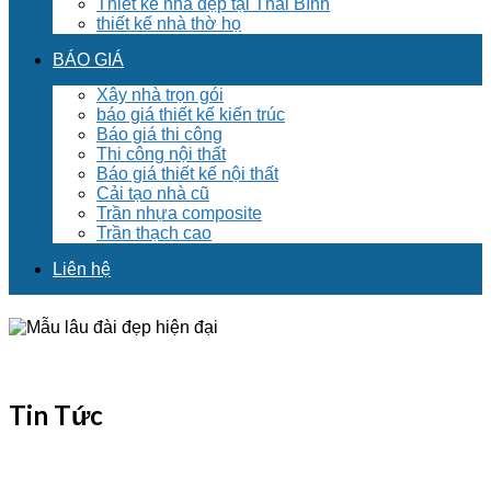
Thiết kế nhà đẹp tại Thái Bình
thiết kế nhà thờ họ
BÁO GIÁ
Xây nhà trọn gói
báo giá thiết kế kiến trúc
Báo giá thi công
Thi công nội thất
Báo giá thiết kế nội thất
Cải tạo nhà cũ
Trần nhựa composite
Trần thạch cao
Liên hệ
Tin Tức