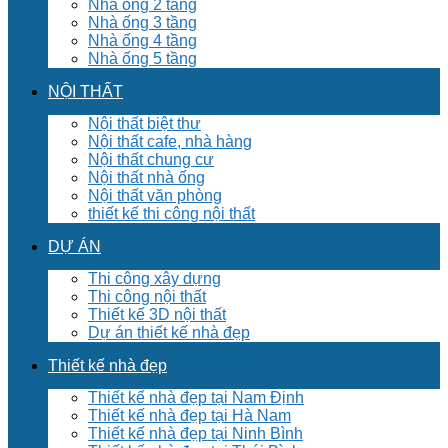
Nhà ống 2 tầng
Nhà ống 3 tầng
Nhà ống 4 tầng
Nhà ống 5 tầng
NỘI THẤT
Nội thất biệt thư
Nội thất cafe, nhà hàng
Nội thất chung cư
Nội thất nhà ống
Nội thất văn phòng
thiết kế thi công nội thất
DỰ ÁN
Thi công xây dựng
Thi công nội thất
Thiết kế 3D nội thất
Dự án thiết kế nhà đẹp
Thiết kế nhà đẹp
Thiết kế nhà đẹp tại Nam Định
Thiết kế nhà đẹp tại Hà Nam
Thiết kế nhà đẹp tại Ninh Bình