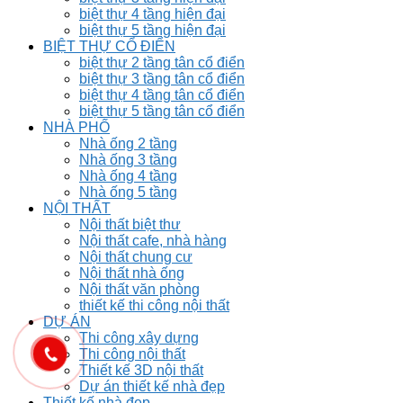
biệt thự 4 tầng hiện đại
biệt thự 5 tầng hiện đại
BIỆT THỰ CỔ ĐIỂN
biệt thự 2 tầng tân cổ điển
biệt thự 3 tầng tân cổ điển
biệt thự 4 tầng tân cổ điển
biệt thự 5 tầng tân cổ điển
NHÀ PHỐ
Nhà ống 2 tầng
Nhà ống 3 tầng
Nhà ống 4 tầng
Nhà ống 5 tầng
NỘI THẤT
Nội thất biệt thư
Nội thất cafe, nhà hàng
Nội thất chung cư
Nội thất nhà ống
Nội thất văn phòng
thiết kế thi công nội thất
DỰ ÁN
Thi công xây dựng
Thi công nội thất
Thiết kế 3D nội thất
Dự án thiết kế nhà đẹp
Thiết kế nhà đẹp