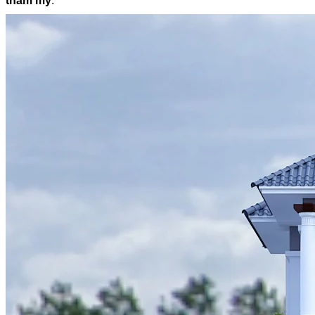
thẩm mỹ
.