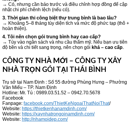
→ Có, nhưng cần báo trước và điều chỉnh hợp đồng để cập
nhật chi phí chênh lệch (nếu có).
3. Thời gian thi công biệt thự trung bình là bao lâu?
→ Khoảng 5–8 tháng tùy diện tích và mức độ phức tạp (thô +
hoàn thiện).
4. Tôi nên chọn gói trung bình hay cao cấp?
→ Tùy vào ngân sách và nhu cầu thẩm mỹ. Nếu bạn ưu tiên
độ bền và chi tiết sang trọng, nên chọn gói
khá – cao cấp
.
CÔNG TY NHÀ MỚI – CÔNG TY XÂY
NHÀ TRỌN GÓI TẠI THÁI BÌNH
Trụ sở tại Nam Định : Số 55 đường Phùng Hưng – Phường
Văn Miếu – TP. Nam Định
Hotline: Mr. Tú : 0989.03.51.52 – 0942.70.5678
Facebook
Fanpage:
facebook.com/ThietKeNgoaiThatNoiThat
/
Website:
https://thietkenhanamdinh.com/
Website:
https://xaynhatrongoinamdinh.com/
Website:
http://nhamoidep.com/