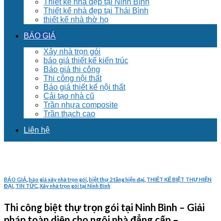
Thiết kế nhà đẹp tại Ninh Bình
Thiết kế nhà đẹp tại Thái Bình
thiết kế nhà thờ họ
BÁO GIÁ
Xây nhà trọn gói
báo giá thiết kế kiến trúc
Báo giá thi công
Thi công nội thất
Báo giá thiết kế nội thất
Cải tạo nhà cũ
Trần nhựa composite
Trần thạch cao
Liên hệ
BÁO GIÁ
,
báo giá xây nhà trọn gói
,
biệt thự 2 tầng hiện đại
,
THIẾT KẾ BIỆT THỰ HIỆN
ĐẠI
,
TIN TỨC
,
Xây nhà trọn gói tại Ninh Bình
Thi công biệt thự trọn gói tại Ninh Bình – Giải
pháp toàn diện cho ngôi nhà đẳng cấp –