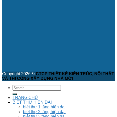
Copyright 2026 ©
CTCP THIẾT KẾ KIẾN TRÚC, NỘI THẤT
VÀ THI CÔNG XÂY DỰNG NHÀ MỚI
TRANG CHỦ
BIỆT THỰ HIỆN ĐẠI
biệt thự 1 tầng hiện đại
biệt thự 2 tầng hiện đại
biệt thự 3 tầng hiện đại