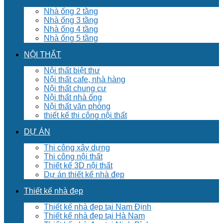
Nhà ống 2 tầng
Nhà ống 3 tầng
Nhà ống 4 tầng
Nhà ống 5 tầng
NỘI THẤT
Nội thất biệt thư
Nội thất cafe, nhà hàng
Nội thất chung cư
Nội thất nhà ống
Nội thất văn phòng
thiết kế thi công nội thất
DỰ ÁN
Thi công xây dựng
Thi công nội thất
Thiết kế 3D nội thất
Dự án thiết kế nhà đẹp
Thiết kế nhà đẹp
Thiết kế nhà đẹp tại Nam Định
Thiết kế nhà đẹp tại Hà Nam