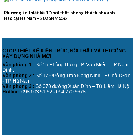
Phương án thiết kế 3D nội thất phòng khách nhà anh
Hào tại Hà Nam – 2026NM656
CTCP THIẾT KẾ KIẾN TRÚC, NỘI THẤT VÀ THI CÔNG
XÂY DỰNG NHÀ MỚI
Văn phòng 1 :
Số 55 Phùng Hưng - P. Văn Miếu - TP Nam
Định.
Văn phòng 2 :
Số 17 Đường Trần Đăng Ninh - P.Châu Sơn
- TP Hà Nam.
Văn phòng 3 :
Số 378 đường Xuân Đỉnh – Từ Liêm Hà Nội.
Hotline:
0989.03.51.52 - 094.270.5678