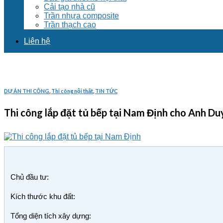
Cải tạo nhà cũ
Trần nhựa composite
Trần thạch cao
Liên hệ
DỰ ÁN THI CÔNG
,
Thi công nội thất
,
TIN TỨC
Thi công lắp đặt tủ bếp tại Nam Định cho Anh 
Chủ đầu tư:
Kích thước khu đất:
Tổng diện tích xây dựng: