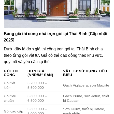
Bảng giá thi công nhà trọn gói tại Thái Bình [Cập nhật
2025]
Dưới đây là đơn giá thi công trọn gói tại Thái Bình chia
theo từng gói vật tư. Giá có thể dao động theo khu vực,
quy mô và yêu cầu cụ thể.
GÓI THI
ĐƠN GIÁ
VẬT TƯ SỬ DỤNG TIÊU
CÔNG
(VNĐ/M² SÀN)
BIỂU
Gói tiết
5.200.000 –
Gạch Viglacera, sơn Maxilite
kiệm
5.500.000
Gói tiêu
5.800.000 –
Gạch Prime, sơn Jotun, thiết
chuẩn
6.500.000
bị Caesar
6.800.000 –
Sơn Dulux, thiết bị Hafele,
Gói cao cấp
8.000.000
gạch nhập