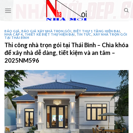
Skip
to
content
BÁO GIÁ
,
BÁO GIÁ XÂY NHÀ TRỌN GÓI
,
BIỆT THỰ 1 TẦNG HIỆN ĐẠI
,
NHÀ CẤP 4
,
THIẾT KẾ BIỆT THỰ HIỆN ĐẠI
,
TIN TỨC
,
XÂY NHÀ TRỌN GÓI
TẠI THÁI BÌNH
Thi công nhà trọn gói tại Thái Bình – Chìa khóa
để xây nhà dễ dàng, tiết kiệm và an tâm –
2025NM596