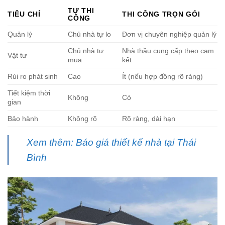
TỰ THI
TIÊU CHÍ
THI CÔNG TRỌN GÓI
CÔNG
Quản lý
Chủ nhà tự lo
Đơn vị chuyên nghiệp quản lý
Chủ nhà tự
Nhà thầu cung cấp theo cam
Vật tư
mua
kết
Rủi ro phát sinh
Cao
Ít (nếu hợp đồng rõ ràng)
Tiết kiệm thời
Không
Có
gian
Bảo hành
Không rõ
Rõ ràng, dài hạn
Xem thêm: Báo giá thiết kế nhà tại Thái
Bình