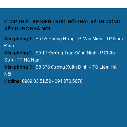
CTCP THIẾT KẾ KIẾN TRÚC, NỘI THẤT VÀ THI CÔNG
XÂY DỰNG NHÀ MỚI
Văn phòng 1 :
Số 55 Phùng Hưng - P. Văn Miếu - TP Nam
Định.
Văn phòng 2 :
Số 17 Đường Trần Đăng Ninh - P.Châu
Sơn - TP Hà Nam.
Văn phòng 3 :
Số 378 đường Xuân Đỉnh – Từ Liêm Hà
Nội.
Hotline:
0989.03.51.52 - 094.270.5678