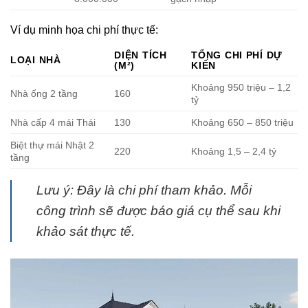
Ví dụ minh họa chi phí thực tế:
DIỆN TÍCH
TỔNG CHI PHÍ DỰ
LOẠI NHÀ
(M²)
KIẾN
Khoảng 950 triệu – 1,2
Nhà ống 2 tầng
160
tỷ
Nhà cấp 4 mái Thái
130
Khoảng 650 – 850 triệu
Biệt thự mái Nhật 2
220
Khoảng 1,5 – 2,4 tỷ
tầng
Lưu ý: Đây là chi phí tham khảo. Mỗi
công trình sẽ được báo giá cụ thể sau khi
khảo sát thực tế.