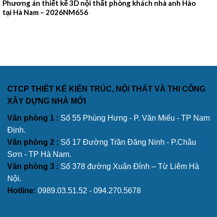
Phương án thiết kế 3D nội thất phòng khách nhà anh Hào
tại Hà Nam – 2026NM656
CTCP THIẾT KẾ KIẾN TRÚC, NỘI THẤT VÀ THI CÔNG
XÂY DỰNG NHÀ MỚI
Văn phòng 1 :
Số 55 Phùng Hưng - P. Văn Miếu - TP Nam
Định.
Văn phòng 2 :
Số 17 Đường Trần Đăng Ninh - P.Châu
Sơn - TP Hà Nam.
Văn phòng 3 :
Số 378 đường Xuân Đỉnh – Từ Liêm Hà
Nội.
Hotline:
0989.03.51.52 - 094.270.5678