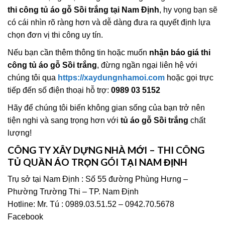
thi công tủ áo gỗ Sồi trắng tại Nam Định
, hy vọng bạn sẽ
có cái nhìn rõ ràng hơn và dễ dàng đưa ra quyết định lựa
chọn đơn vị thi công uy tín.
Nếu bạn cần thêm thông tin hoặc muốn
nhận báo giá thi
công tủ áo gỗ Sồi trắng
, đừng ngần ngại liên hệ với
chúng tôi qua
https://xaydungnhamoi.com
hoặc gọi trực
tiếp đến số điện thoại hỗ trợ:
0989 03 5152
Hãy để chúng tôi biến không gian sống của bạn trở nên
tiện nghi và sang trọng hơn với
tủ áo gỗ Sồi trắng
chất
lượng!
CÔNG TY XÂY DỰNG NHÀ MỚI – THI CÔNG
TỦ QUẦN ÁO TRỌN GÓI TẠI NAM ĐỊNH
Trụ sở tại Nam Định : Số 55 đường Phùng Hưng –
Phường Trường Thi – TP. Nam Định
Hotline: Mr. Tú : 0989.03.51.52 – 0942.70.5678
Facebook