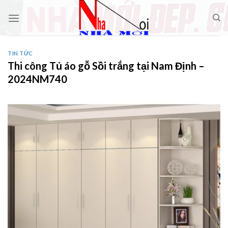
Skip
to
content
TIN TỨC
Thi công Tủ áo gỗ Sồi trắng tại Nam Định –
2024NM740