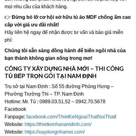
mọi nhu cầu của khách hàng.
👉
Đừng bỏ lỡ cơ hội sở hữu tủ áo MDF chống ẩm cao
cấp với giá ưu đãi nhất!
Hãy liên hệ ngay để nhận được tư vấn và báo giá miễn
phí:
Chúng tôi sẵn sàng đồng hành để biến ngôi nhà của
bạn thành không gian sống trong mơ!
CÔNG TY XÂY DỰNG NHÀ MỚI – THI CÔNG
TỦ BẾP TRỌN GÓI TẠI NAM ĐỊNH
Trụ sở tại Nam Định : Số 55 đường Phùng Hưng –
Phường Trường Thi – TP. Nam Định
Hotline: Mr. Tú : 0989.03.51.52 – 0942.70.5678
Facebook
Fanpage:
facebook.com/ThietKeNgoaiThatNoiThat
/
Website:
https://thietkenhanamdinh.com/
Website:
https://xaydungnhamoi.com/