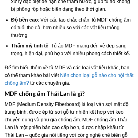
xử lý đặc biệt để hạn chế thấm nước, giúp tủ áo không
bị phồng rộp hoặc biến dạng theo thời gian.
Độ bền cao
: Với cấu tạo chắc chắn, tủ MDF chống ẩm
có tuổi thọ dài hơn nhiều so với các vật liệu thông
thường.
Thẩm mỹ tinh tế
: Tủ áo MDF mang đến vẻ đẹp sang
trọng, hiện đại, phù hợp với nhiều phong cách thiết kế.
Để tìm hiểu thêm về tủ MDF và các loại vật liệu khác, bạn
có thể tham khảo bài viết
Nên chọn loại gỗ nào cho nội thất
chống ẩm?
từ các chuyên gia.
MDF chống ẩm Thái Lan là gì?
MDF (Medium Density Fiberboard) là loại ván sợi mật độ
trung bình, được ép từ sợi gỗ tự nhiên kết hợp với keo
chuyên dụng và phụ gia chống ẩm. MDF chống ẩm Thái
Lan là một phiên bản cao cấp hơn, được nhập khẩu từ
Thái Lan – quốc gia nổi tiếng với công nghệ chế biến gỗ