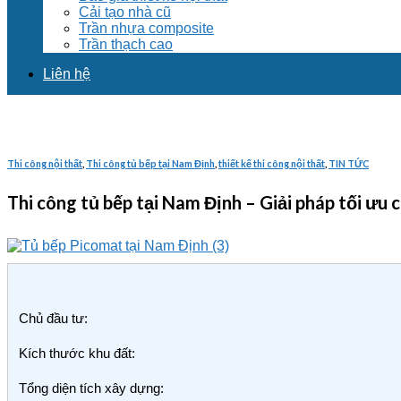
Cải tạo nhà cũ
Trần nhựa composite
Trần thạch cao
Liên hệ
Thi công nội thất
,
Thi công tủ bếp tại Nam Định
,
thiết kế thi công nội thất
,
TIN TỨC
Thi công tủ bếp tại Nam Định – Giải pháp tối ưu
Chủ đầu tư:
Kích thước khu đất:
Tổng diện tích xây dựng: