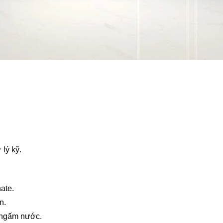
lý kỹ.
ate.
n.
 ngấm nước.