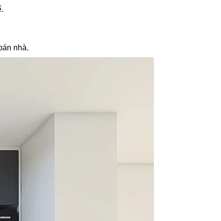
.
 bán nhà.