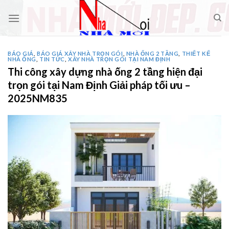
Skip
to
content
BÁO GIÁ
,
BÁO GIÁ XÂY NHÀ TRỌN GÓI
,
NHÀ ỐNG 2 TẦNG
,
THIẾT KẾ
NHÀ ỐNG
,
TIN TỨC
,
XÂY NHÀ TRỌN GÓI TẠI NAM ĐỊNH
Thi công xây dựng nhà ống 2 tầng hiện đại
trọn gói tại Nam Định Giải pháp tối ưu –
2025NM835