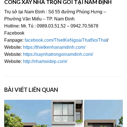
CÔNG XÂY NHÀ TRỌN GÓI TẠI NAM ĐỊNH
Trụ sở tại Nam Định : Số 55 đường Phùng Hưng –
Phường Văn Miếu – TP. Nam Định
Hotline: Mr. Tú : 0989.03.51.52 – 0942.70.5678
Facebook
Fanpage:
facebook.com/ThietKeNgoaiThatNoiThat
/
Website:
https://thietkenhanamdinh.com/
Website:
https://xaynhatrongoinamdinh.com/
Website:
http://nhamoidep.com/
BÀI VIẾT LIÊN QUAN