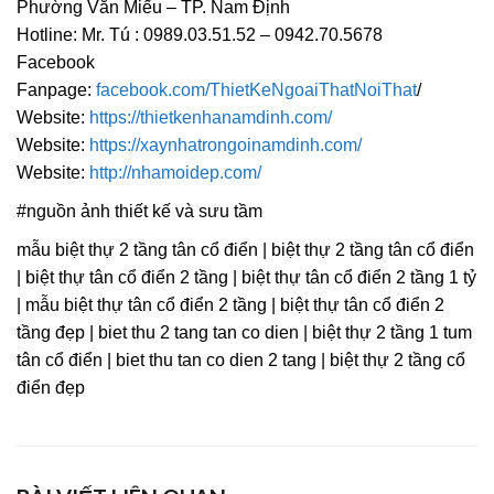
Phường Văn Miếu – TP. Nam Định
Hotline: Mr. Tú : 0989.03.51.52 – 0942.70.5678
Facebook
Fanpage:
facebook.com/ThietKeNgoaiThatNoiThat
/
Website:
https://thietkenhanamdinh.com/
Website:
https://xaynhatrongoinamdinh.com/
Website:
http://nhamoidep.com/
#nguồn ảnh thiết kế và sưu tầm
mẫu biệt thự 2 tầng tân cổ điển | biệt thự 2 tầng tân cổ điển
| biệt thự tân cổ điển 2 tầng | biệt thự tân cổ điển 2 tầng 1 tỷ
| mẫu biệt thự tân cổ điển 2 tầng | biệt thự tân cổ điển 2
tầng đẹp | biet thu 2 tang tan co dien | biệt thự 2 tầng 1 tum
tân cổ điển | biet thu tan co dien 2 tang | biệt thự 2 tầng cổ
điển đẹp