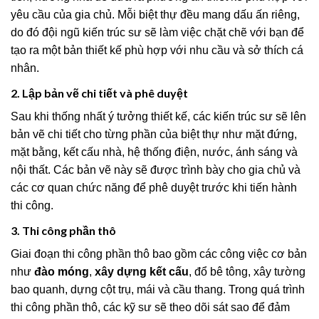
yêu cầu của gia chủ. Mỗi biệt thự đều mang dấu ấn riêng,
do đó đội ngũ kiến trúc sư sẽ làm việc chặt chẽ với bạn để
tạo ra một bản thiết kế phù hợp với nhu cầu và sở thích cá
nhân.
2. Lập bản vẽ chi tiết và phê duyệt
Sau khi thống nhất ý tưởng thiết kế, các kiến trúc sư sẽ lên
bản vẽ chi tiết cho từng phần của biệt thự như mặt đứng,
mặt bằng, kết cấu nhà, hệ thống điện, nước, ánh sáng và
nội thất. Các bản vẽ này sẽ được trình bày cho gia chủ và
các cơ quan chức năng để phê duyệt trước khi tiến hành
thi công.
3. Thi công phần thô
Giai đoạn thi công phần thô bao gồm các công việc cơ bản
như
đào móng
,
xây dựng kết cấu
, đổ bê tông, xây tường
bao quanh, dựng cột trụ, mái và cầu thang. Trong quá trình
thi công phần thô, các kỹ sư sẽ theo dõi sát sao để đảm