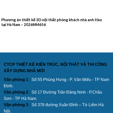
Phương án thiết kế 3D nội thất phòng khách nhà anh Hào
tại Hà Nam – 2026NM656
CTCP THIẾT KẾ KIẾN TRÚC, NỘI THẤT VÀ THI CÔNG
XÂY DỰNG NHÀ MỚI
Văn phòng 1 :
Số 55 Phùng Hưng - P. Văn Miếu - TP Nam
Định.
Văn phòng 2 :
Số 17 Đường Trần Đăng Ninh - P.Châu
Sơn - TP Hà Nam.
Văn phòng 3 :
Số 378 đường Xuân Đỉnh – Từ Liêm Hà
Nội.