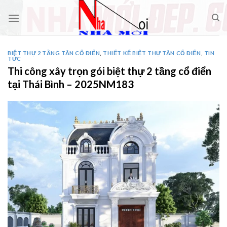
Skip
to
content
BIỆT THỰ 2 TẦNG TÂN CỔ ĐIỂN
,
THIẾT KẾ BIỆT THỰ TÂN CỔ ĐIỂN
,
TIN
TỨC
Thi công xây trọn gói biệt thự 2 tầng cổ điển
tại Thái Bình – 2025NM183