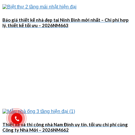
Báo giá thiết kế nhà đẹp tại Ninh Bình mới nhất – Chi phí hợp
lý, thiết kế tối ưu – 2026NM663
Thiết kế và thi công nhà Nam Định uy tín, tối ưu chi phí cùng
Công ty Nhà Mới – 2026NM662