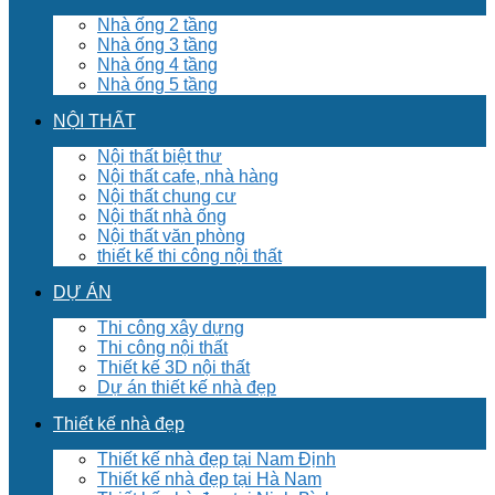
Nhà ống 2 tầng
Nhà ống 3 tầng
Nhà ống 4 tầng
Nhà ống 5 tầng
NỘI THẤT
Nội thất biệt thư
Nội thất cafe, nhà hàng
Nội thất chung cư
Nội thất nhà ống
Nội thất văn phòng
thiết kế thi công nội thất
DỰ ÁN
Thi công xây dựng
Thi công nội thất
Thiết kế 3D nội thất
Dự án thiết kế nhà đẹp
Thiết kế nhà đẹp
Thiết kế nhà đẹp tại Nam Định
Thiết kế nhà đẹp tại Hà Nam