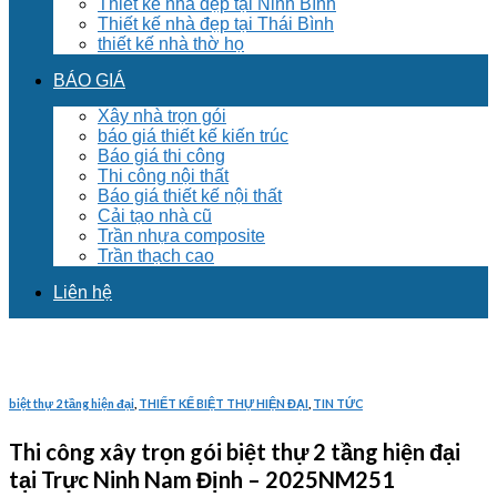
Thiết kế nhà đẹp tại Ninh Bình
Thiết kế nhà đẹp tại Thái Bình
thiết kế nhà thờ họ
BÁO GIÁ
Xây nhà trọn gói
báo giá thiết kế kiến trúc
Báo giá thi công
Thi công nội thất
Báo giá thiết kế nội thất
Cải tạo nhà cũ
Trần nhựa composite
Trần thạch cao
Liên hệ
biệt thự 2 tầng hiện đại
,
THIẾT KẾ BIỆT THỰ HIỆN ĐẠI
,
TIN TỨC
Thi công xây trọn gói biệt thự 2 tầng hiện đại
tại Trực Ninh Nam Định – 2025NM251