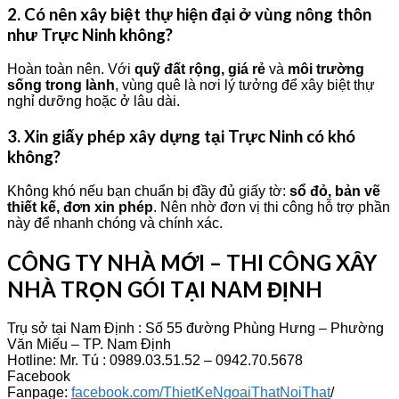
2. Có nên xây biệt thự hiện đại ở vùng nông thôn
như Trực Ninh không?
Hoàn toàn nên. Với
quỹ đất rộng, giá rẻ
và
môi trường
sống trong lành
, vùng quê là nơi lý tưởng để xây biệt thự
nghỉ dưỡng hoặc ở lâu dài.
3. Xin giấy phép xây dựng tại Trực Ninh có khó
không?
Không khó nếu bạn chuẩn bị đầy đủ giấy tờ:
sổ đỏ, bản vẽ
thiết kế, đơn xin phép
. Nên nhờ đơn vị thi công hỗ trợ phần
này để nhanh chóng và chính xác.
CÔNG TY NHÀ MỚI – THI CÔNG XÂY
NHÀ TRỌN GÓI TẠI NAM ĐỊNH
Trụ sở tại Nam Định : Số 55 đường Phùng Hưng – Phường
Văn Miếu – TP. Nam Định
Hotline: Mr. Tú : 0989.03.51.52 – 0942.70.5678
Facebook
Fanpage:
facebook.com/ThietKeNgoaiThatNoiThat
/