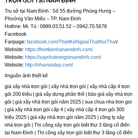
TRỌN GÓI TẠI NAM ĐỊNH
Trụ sở tại Nam Định : Số 55 đường Phùng Hưng –
Phường Văn Miếu – TP. Nam Định
Hotline: Mr. Tú : 0989.03.51.52 – 0942.70.5678
Facebook
Fanpage:
facebook.com/ThietKeNgoaiThatNoiThat
/
Website:
https://thietkenhanamdinh.com/
Website:
https://xaynhatrongoinamdinh.com/
Website:
http://nhamoidep.com/
#nguồn ảnh thiết kế
giá xây nhà trọn gói | xây nhà trọn gói | xây nhà cấp 4 trọn
gói 200 triệu | giá xây dựng phần thô | báo giá xây nhà trọn
gói | giá xây nhà trọn gói năm 2025 | sua chua nha tron goi
| giá xây nhà trọn gói cấp 4 | xây nhà cấp 4 trọn gói 300
triệu 2025 | giá xây nhà trọn gói năm 2025 | công ty xây
nhà trọn gói | Thi công xây trọn gói biệt thự 3 tầng cổ điển
tại Nam Định | Thi công xây trọn gói biệt thự 3 tầng cổ điển