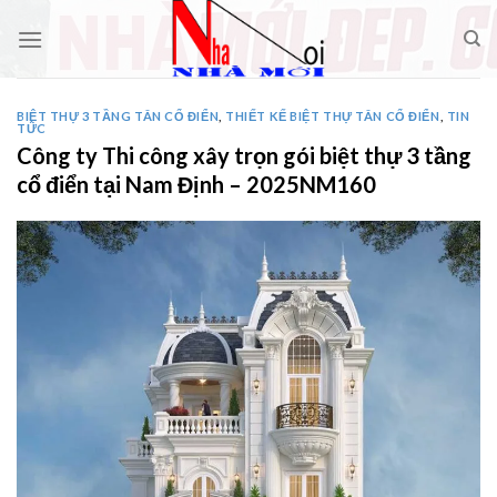
Skip
to
content
BIỆT THỰ 3 TẦNG TÂN CỔ ĐIỂN
,
THIẾT KẾ BIỆT THỰ TÂN CỔ ĐIỂN
,
TIN
TỨC
Công ty Thi công xây trọn gói biệt thự 3 tầng
cổ điển tại Nam Định – 2025NM160