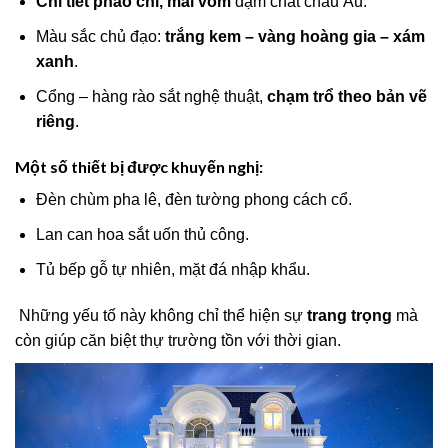
Chi tiết phào chỉ, mái vòm
đậm chất châu Âu.
Màu sắc chủ đạo:
trắng kem – vàng hoàng gia – xám
xanh
.
Cổng – hàng rào sắt nghệ thuật,
chạm trổ theo bản vẽ
riêng
.
Một số thiết bị được khuyến nghị:
Đèn chùm pha lê, đèn tường phong cách cổ.
Lan can hoa sắt uốn thủ công.
Tủ bếp gỗ tự nhiên, mặt đá nhập khẩu.
Những yếu tố này không chỉ thể hiện sự
trang trọng
mà
còn giúp căn biệt thự trường tồn với thời gian.