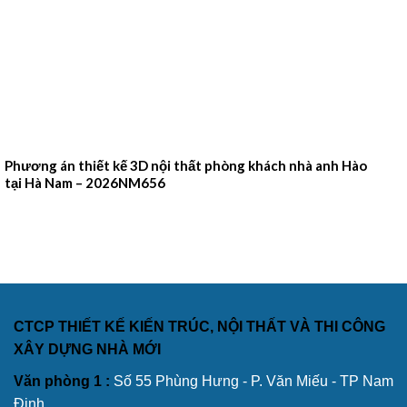
Phương án thiết kế 3D nội thất phòng khách nhà anh Hào
tại Hà Nam – 2026NM656
CTCP THIẾT KẾ KIẾN TRÚC, NỘI THẤT VÀ THI CÔNG
XÂY DỰNG NHÀ MỚI
Văn phòng 1 :
Số 55 Phùng Hưng - P. Văn Miếu - TP Nam
Định.