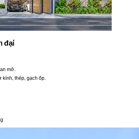
n đại
ian mở.
 kính, thép, gạch ốp.
ng