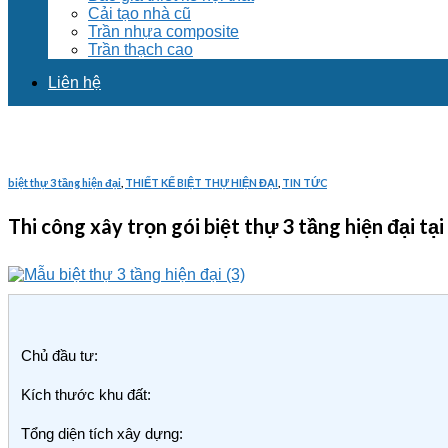
Cải tạo nhà cũ
Trần nhựa composite
Trần thạch cao
Liên hệ
biệt thự 3 tầng hiện đại
,
THIẾT KẾ BIỆT THỰ HIỆN ĐẠI
,
TIN TỨC
Thi công xây trọn gói biệt thự 3 tầng hiện đại
Chủ đầu tư:
Kích thước khu đất:
Tổng diện tích xây dựng: