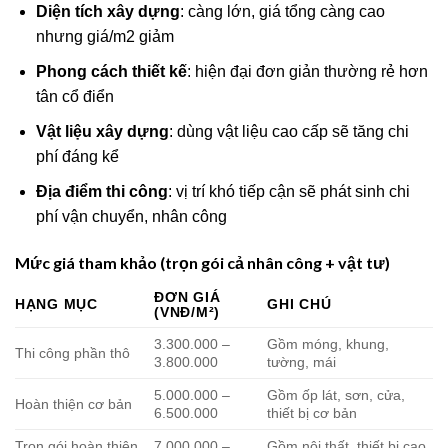
Diện tích xây dựng
: càng lớn, giá tổng càng cao
nhưng giá/m2 giảm
Phong cách thiết kế
: hiện đại đơn giản thường rẻ hơn
tân cổ điển
Vật liệu xây dựng
: dùng vật liệu cao cấp sẽ tăng chi
phí đáng kể
Địa điểm thi công
: vị trí khó tiếp cận sẽ phát sinh chi
phí vận chuyển, nhân công
Mức giá tham khảo (trọn gói cả nhân công + vật tư)
ĐƠN GIÁ
HẠNG MỤC
GHI CHÚ
(VNĐ/M²)
3.300.000 –
Gồm móng, khung,
Thi công phần thô
3.800.000
tường, mái
5.000.000 –
Gồm ốp lát, sơn, cửa,
Hoàn thiện cơ bản
6.500.000
thiết bị cơ bản
Trọn gói hoàn thiện
7.000.000 –
Gồm nội thất, thiết bị cao