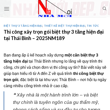
Skip
to
content
BIỆT THỰ 3 TẦNG HIỆN ĐẠI
,
THIẾT KẾ BIỆT THỰ HIỆN ĐẠI
,
TIN TỨC
Thi công xây trọn gói biệt thự 3 tầng hiện đại
tại Thái Bình – 2025NM189
Bạn đang ấp ủ kế hoạch xây dựng
một căn biệt thự 3
tầng hiện đại
tại Thái Bình nhưng lo lắng về quy trình thi
công, chi phí và chọn đơn vị thi công uy tín? Bài viết này sẽ
giúp bạn hiểu rõ từ A đến Z về quá trình
thi công biệt thự
trọn gói
, đặc biệt là tại khu vực Thái Bình – nơi hội tụ ngày
càng nhiều công trình nhà ở cao cấp.
❝ Xây nhà là một hành trình lớn – và biệt
thự chính là tuyên ngôn của gu thẩm mỹ,
phong cách sống và sự đầu tư cho tương