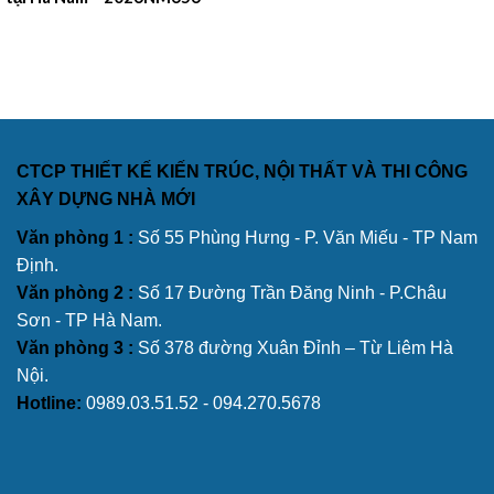
CTCP THIẾT KẾ KIẾN TRÚC, NỘI THẤT VÀ THI CÔNG
XÂY DỰNG NHÀ MỚI
Văn phòng 1 :
Số 55 Phùng Hưng - P. Văn Miếu - TP Nam
Định.
Văn phòng 2 :
Số 17 Đường Trần Đăng Ninh - P.Châu
Sơn - TP Hà Nam.
Văn phòng 3 :
Số 378 đường Xuân Đỉnh – Từ Liêm Hà
Nội.
Hotline:
0989.03.51.52 - 094.270.5678