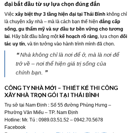
đại bắt đầu từ sự lựa chọn đúng đắn
Việc
xây biệt thự 3 tầng hiện đại tại Thái Bình
không chỉ
là chuyện xây nhà – mà là cách bạn thể hiện
đẳng cấp
sống, gu thẩm mỹ và sự đầu tư bền vững cho tương
lai
. Hãy bắt đầu bằng một
kế hoạch rõ ràng
, lựa chọn
đối
tác uy tín
, và tin tưởng vào hành trình mình đã chọn.
❝ Nhà không chỉ là nơi để ở, mà là nơi để
trở về – nơi thể hiện giá trị sống của
chính bạn. ❞
CÔNG TY NHÀ MỚI – THIẾT KẾ THI CÔNG
XÂY NHÀ TRỌN GÓI TẠI THÁI BÌNH
Trụ sở tại Nam Định : Số 55 đường Phùng Hưng –
Phường Văn Miếu – TP. Nam Định
Hotline: Mr. Tú : 0989.03.51.52 – 0942.70.5678
Facebook