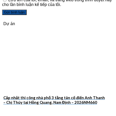
cho lần bình luận kế tiếp của tôi.
Dự án
Cập nhật thi công nhà phố 3 tầng tân cổ điển Anh Thanh
– Chị Thúy tại Hồng Quang, Nam Định – 2026NM660