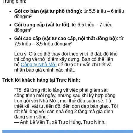
Trung bình:
Gói cơ bản (vật tư phổ thông):
từ 5,5 triệu – 6 triệu
đồng/m²
Gói trung cấp (vật tư tốt):
từ 6,5 triệu – 7 triệu
đồng/m²
Gói cao cấp (vật tư cao cấp, nội thất đồng bộ):
từ
7,5 triệu – 8,5 triệu đồng/m²
Lưu ý: Giá có thể thay đổi theo vị trí lô đất, độ khó
thi công và thời điểm xây dựng. Bạn có thể liên
hệ
Công ty Nhà Mới
để được tư vấn chi tiết và
nhận báo giá chính xác nhất.
Trích lời khách hàng tại Trực Ninh:
“Tôi đã từng rất lo lắng về việc phải giám sát
công trình mỗi ngày, nhưng sau khi ký hợp đồng
trọn gói với Nhà Mới, mọi thứ đều suôn sẻ. Từ
thiết kế, vật tư, tiến độ, đến dọn dẹp bàn giao. Tôi
rất hài lòng với căn nhà ống 2 tầng mà gia đình
đang sinh sống.”
— Anh Lê Văn T., xã Trực Hùng, Trực Ninh.