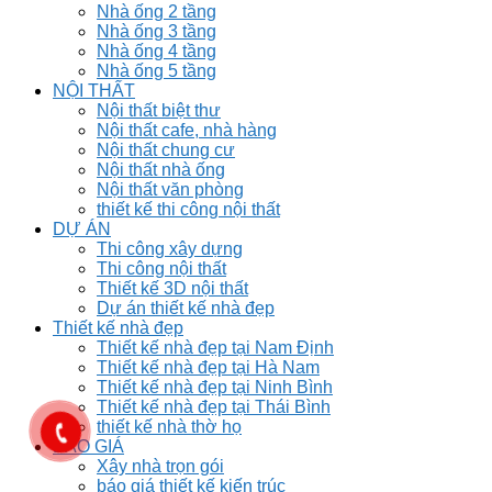
Nhà ống 2 tầng
Nhà ống 3 tầng
Nhà ống 4 tầng
Nhà ống 5 tầng
NỘI THẤT
Nội thất biệt thư
Nội thất cafe, nhà hàng
Nội thất chung cư
Nội thất nhà ống
Nội thất văn phòng
thiết kế thi công nội thất
DỰ ÁN
Thi công xây dựng
Thi công nội thất
Thiết kế 3D nội thất
Dự án thiết kế nhà đẹp
Thiết kế nhà đẹp
Thiết kế nhà đẹp tại Nam Định
Thiết kế nhà đẹp tại Hà Nam
Thiết kế nhà đẹp tại Ninh Bình
Thiết kế nhà đẹp tại Thái Bình
thiết kế nhà thờ họ
BÁO GIÁ
Xây nhà trọn gói
báo giá thiết kế kiến trúc