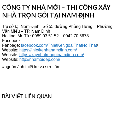
CÔNG TY NHÀ MỚI – THI CÔNG XÂY
NHÀ TRỌN GÓI TẠI NAM ĐỊNH
Trụ sở tại Nam Định : Số 55 đường Phùng Hưng – Phường
Văn Miếu – TP. Nam Định
Hotline: Mr. Tú : 0989.03.51.52 – 0942.70.5678
Facebook
Fanpage:
facebook.com/ThietKeNgoaiThatNoiThat
/
Website:
https://thietkenhanamdinh.com/
Website:
https://xaynhatrongoinamdinh.com/
Website:
http://nhamoidep.com/
#nguồn ảnh thiết kế và sưu tầm
BÀI VIẾT LIÊN QUAN