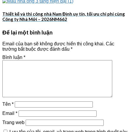
Thiết kế và thi công nhà Nam Định uy tín, tối ưu chi phí cùng
Công ty Nhà Mới – 2026NM662
Để lại một bình luận
Email của bạn sẽ không được hiển thị công khai.
Các
trường bắt buộc được đánh dấu
*
Bình luận
*
Tên
*
Email
*
Trang web
Lưu tên của tôi, email, và trang web trong trình duyệt này