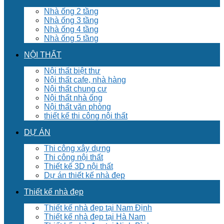
Nhà ống 2 tầng
Nhà ống 3 tầng
Nhà ống 4 tầng
Nhà ống 5 tầng
NỘI THẤT
Nội thất biệt thư
Nội thất cafe, nhà hàng
Nội thất chung cư
Nội thất nhà ống
Nội thất văn phòng
thiết kế thi công nội thất
DỰ ÁN
Thi công xây dựng
Thi công nội thất
Thiết kế 3D nội thất
Dự án thiết kế nhà đẹp
Thiết kế nhà đẹp
Thiết kế nhà đẹp tại Nam Định
Thiết kế nhà đẹp tại Hà Nam