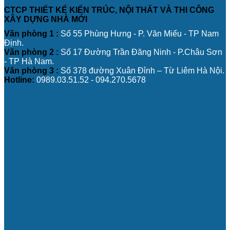
CTCP THIẾT KẾ KIẾN TRÚC, NỘI THẤT VÀ THI CÔNG
XÂY DỰNG NHÀ MỚI
Văn phòng 1 :
Số 55 Phùng Hưng - P. Văn Miếu - TP Nam
Định.
Văn phòng 2 :
Số 17 Đường Trần Đăng Ninh - P.Châu Sơn
- TP Hà Nam.
Văn phòng 3 :
Số 378 đường Xuân Đỉnh – Từ Liêm Hà Nội.
Hotline:
0989.03.51.52 - 094.270.5678