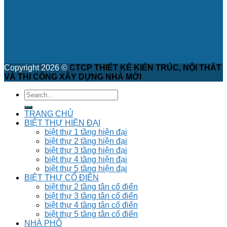
Copyright 2026 ©
CTCP THIẾT KẾ KIẾN TRÚC, NỘI THẤT
VÀ THI CÔNG XÂY DỰNG NHÀ MỚI
TRANG CHỦ
BIỆT THỰ HIỆN ĐẠI
biệt thự 1 tầng hiện đại
biệt thự 2 tầng hiện đại
biệt thự 3 tầng hiện đại
biệt thự 4 tầng hiện đại
biệt thự 5 tầng hiện đại
BIỆT THỰ CỔ ĐIỂN
biệt thự 2 tầng tân cổ điển
biệt thự 3 tầng tân cổ điển
biệt thự 4 tầng tân cổ điển
biệt thự 5 tầng tân cổ điển
NHÀ PHỐ