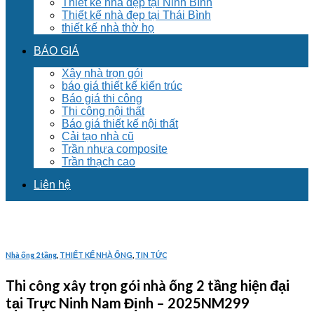
Thiết kế nhà đẹp tại Ninh Bình
Thiết kế nhà đẹp tại Thái Bình
thiết kế nhà thờ họ
BÁO GIÁ
Xây nhà trọn gói
báo giá thiết kế kiến trúc
Báo giá thi công
Thi công nội thất
Báo giá thiết kế nội thất
Cải tạo nhà cũ
Trần nhựa composite
Trần thạch cao
Liên hệ
Nhà ống 2 tầng
,
THIẾT KẾ NHÀ ỐNG
,
TIN TỨC
Thi công xây trọn gói nhà ống 2 tầng hiện đại
tại Trực Ninh Nam Định – 2025NM299