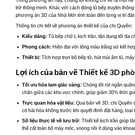
Trong phương án này, chúng tôi không chỉ vẽ ra một hệ t
trữ thông minh. Khác với cách đóng tủ bếp truyền thống 
phương án 3D của Nhà Mới tính toán đến từng vị trí đặt h
Thông tin chi tiết về phương án thiết kế của chị Quyên:
Kiểu dáng:
Tủ bếp chữ L kịch trần, tận dụng tối đa ch
Phong cách:
Hiện đại với tông màu trắng sứ kết hợp
Thiết bị:
Tích hợp trọn bộ bếp từ, hút mùi âm tủ, má
Lợi ích của bản vẽ Thiết kế 3D ph
Tối ưu hóa tam giác vàng:
Chúng tôi rút ngắn quã
chân giữa các khu vực chính, giúp giảm 30% thời gi
Trực quan hóa vật liệu:
Qua bản vẽ 3D, chị Quyên đ
có hài hòa không trước khi quyết định đặt hàng, loại 
Số liệu thực tế về lưu trữ:
Thiết kế kịch trần giúp t
thể cất toàn bộ máy móc, xoong nồi ít dùng vào khoang