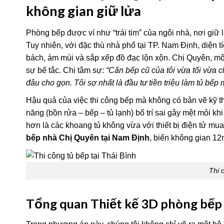
không gian giữ lửa
Phòng bếp được ví như “trái tim” của ngôi nhà, nơi gi
Tuy nhiên, với đặc thù nhà phố tại TP. Nam Định, diện 
bách, ám mùi và sắp xếp đồ đạc lộn xộn. Chị Quyên, mộ
sự bế tắc. Chị tâm sự:
“Căn bếp cũ của tôi vừa tối vừa c
đâu cho gọn. Tôi sợ nhất là đầu tư tiền triệu làm tủ bếp
Hậu quả của việc thi công bếp mà không có bản vẽ kỹ t
năng (bồn rửa – bếp – tủ lạnh) bố trí sai gây mệt mỏi k
hơn là các khoang tủ không vừa với thiết bị điện tử mua 
bếp nhà Chị Quyên tại Nam Định
, biến không gian 12
Thi 
Tổng quan Thiết kế 3D phòng bếp