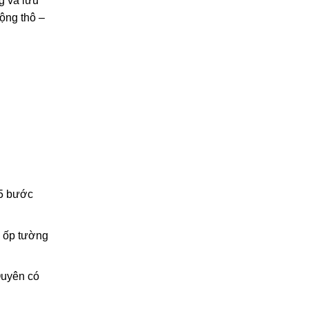
g và lưu
rộng thô –
-5 bước
h ốp tường
Quyên có