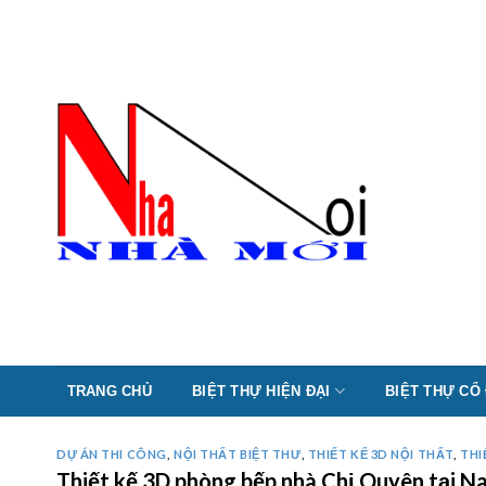
Skip
to
content
TRANG CHỦ
BIỆT THỰ HIỆN ĐẠI
BIỆT THỰ CỔ
DỰ ÁN THI CÔNG
,
NỘI THẤT BIỆT THƯ
,
THIẾT KẾ 3D NỘI THẤT
,
THI
Thiết kế 3D phòng bếp nhà Chị Quyên tại 