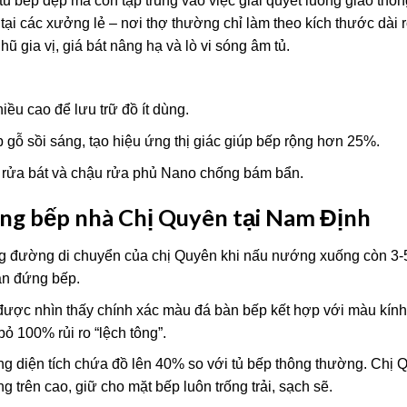
ủ bếp đẹp mà còn tập trung vào việc giải quyết luồng giao thôn
tại các xưởng lẻ – nơi thợ thường chỉ làm theo kích thước dài 
ũ gia vị, giá bát nâng hạ và lò vi sóng âm tủ.
iều cao để lưu trữ đồ ít dùng.
 gỗ sồi sáng, tạo hiệu ứng thị giác giúp bếp rộng hơn 25%.
y rửa bát và chậu rửa phủ Nano chống bám bẩn.
òng bếp nhà Chị Quyên tại Nam Định
ng đường di chuyển của chị Quyên khi nấu nướng xuống còn 3
an đứng bếp.
ược nhìn thấy chính xác màu đá bàn bếp kết hợp với màu kín
bỏ 100% rủi ro “lệch tông”.
ăng diện tích chứa đồ lên 40% so với tủ bếp thông thường. Chị 
 trên cao, giữ cho mặt bếp luôn trống trải, sạch sẽ.