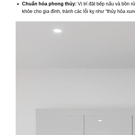
Chuẩn hóa phong thủy:
Vị trí đặt bếp nấu và bồn 
khỏe cho gia đình, tránh các lỗi kỵ như “thủy hỏa xun