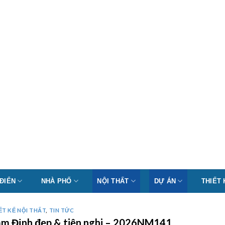
 ĐIỂN
NHÀ PHỐ
NỘI THẤT
DỰ ÁN
THIẾT
ẾT KẾ NỘI THẤT
,
TIN TỨC
Nam Định đẹp & tiện nghi – 2026NM141