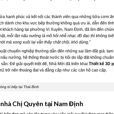
ữ lửa hạnh phúc và kết nối các thành viên qua những bữa cơm ấ
tích dành cho khu vực bếp thường không quá ưu ái, dẫn đến tình
t khách hàng tại phường Vị Xuyên, Nam Định, đã tìm đến chúng
hật, mỗi lần nấu nướng là mồ hôi nhễ nhại, đồ đạc thì không biế
 mới mà xong xuôi lại vẫn thấy chật chội, khó dùng.”
huật chuyên nghiệp thường dẫn đến những sai lầm đắt giá: tam
hi nấu nướng, hệ thống thoát nước bị hôi do lắp đặt không chuẩn
sẵn. Để giải quyết triệt để, Nhà Mới đã triển khai
Thiết kế 3D 
m2 trở nên thoáng đạt và đẳng cấp như các căn hộ cao cấp.
công tủ bếp tại Thái Bình
 nhà Chị Quyên tại Nam Định