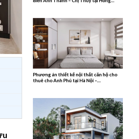
điển Anh Thanh – Chị Thúy tại Hồng
Quang, Nam Định – 2026NM659
Phương án thiết kế nội thất căn hộ cho
thuê cho Anh Phú tại Hà Nội –
2026NM658
ưu