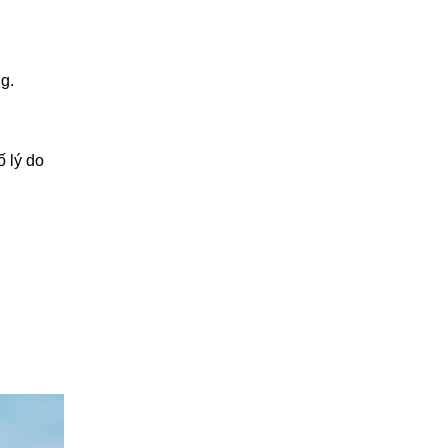
g.
ố lý do