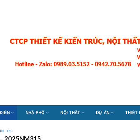
 ĐIỂN
NHÀ PHỐ
NỘI THẤT
DỰ ÁN
THIẾT
IN TỨC
am – 2025NM315