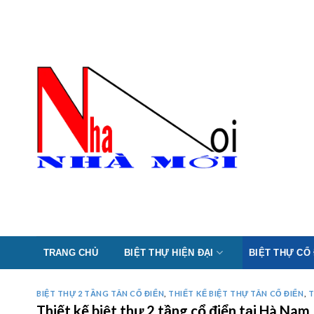
Skip
to
content
TRANG CHỦ
BIỆT THỰ HIỆN ĐẠI
BIỆT THỰ CỔ
BIỆT THỰ 2 TẦNG TÂN CỔ ĐIỂN
,
THIẾT KẾ BIỆT THỰ TÂN CỔ ĐIỂN
,
T
Thiết kế biệt thự 2 tầng cổ điển tại Hà N