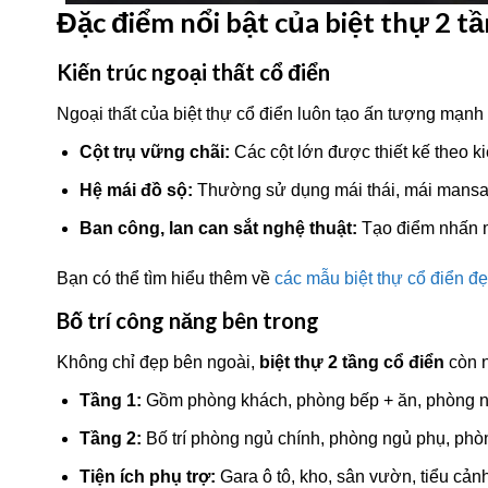
Đặc điểm nổi bật của biệt thự 2 tầ
Kiến trúc ngoại thất cổ điển
Ngoại thất của biệt thự cổ điển luôn tạo ấn tượng mạnh 
Cột trụ vững chãi:
Các cột lớn được thiết kế theo ki
Hệ mái đồ sộ:
Thường sử dụng mái thái, mái mansar
Ban công, lan can sắt nghệ thuật:
Tạo điểm nhấn m
Bạn có thể tìm hiểu thêm về
các mẫu biệt thự cổ điển đ
Bố trí công năng bên trong
Không chỉ đẹp bên ngoài,
biệt thự 2 tầng cổ điển
còn n
Tầng 1:
Gồm phòng khách, phòng bếp + ăn, phòng ng
Tầng 2:
Bố trí phòng ngủ chính, phòng ngủ phụ, phò
Tiện ích phụ trợ:
Gara ô tô, kho, sân vườn, tiểu cả