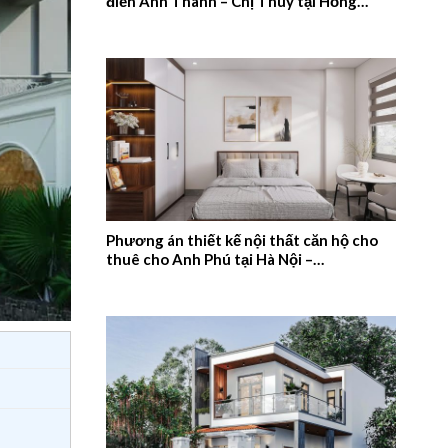
điển Anh Thanh – Chị Thúy tại Hồng
Quang, Nam Định – 2026NM659
Phương án thiết kế nội thất căn hộ cho
thuê cho Anh Phú tại Hà Nội –
2026NM658