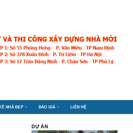
 KẾ NHÀ ĐẸP
BÁO GIÁ
LIÊN HỆ
DỰ ÁN