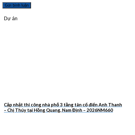
Dự án
Cập nhật thi công nhà phố 3 tầng tân cổ điển Anh Thanh
– Chị Thúy tại Hồng Quang, Nam Định – 2026NM660