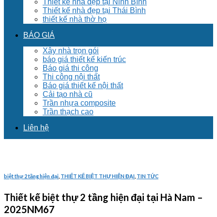
Thiết kế nhà đẹp tại Ninh Bình
Thiết kế nhà đẹp tại Thái Bình
thiết kế nhà thờ họ
BÁO GIÁ
Xây nhà trọn gói
báo giá thiết kế kiến trúc
Báo giá thi công
Thi công nội thất
Báo giá thiết kế nội thất
Cải tạo nhà cũ
Trần nhựa composite
Trần thạch cao
Liên hệ
biệt thự 2 tầng hiện đại
,
THIẾT KẾ BIỆT THỰ HIỆN ĐẠI
,
TIN TỨC
Thiết kế biệt thự 2 tầng hiện đại tại Hà Nam –
2025NM67