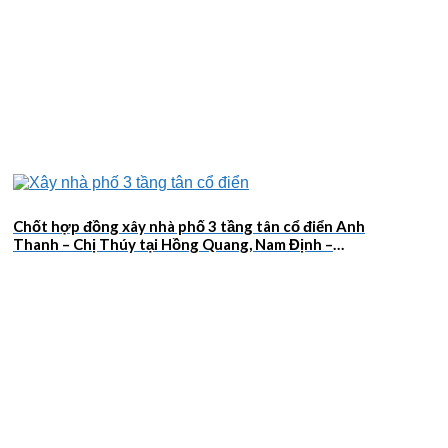
Chốt hợp đồng xây nhà phố 3 tầng tân cổ điển Anh
Thanh – Chị Thúy tại Hồng Quang, Nam Định –
2026NM659