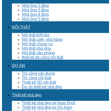
Nhà ống 2 tầng
Nhà ống 3 tầng
Nhà ống 4 tầng
Nhà ống 5 tầng
NỘI THẤT
Nội thất biệt thư
Nội thất cafe, nhà hàng
Nội thất chung cư
Nội thất nhà ống
Nội thất văn phòng
thiết kế thi công nội thất
DỰ ÁN
Thi công xây dựng
Thi công nội thất
Thiết kế 3D nội thất
Dự án thiết kế nhà đẹp
Thiết kế nhà đẹp
Thiết kế nhà đẹp tại Nam Định
Thiết kế nhà đẹp tại Hà Nam