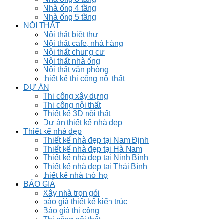
Nhà ống 4 tầng
Nhà ống 5 tầng
NỘI THẤT
Nội thất biệt thư
Nội thất cafe, nhà hàng
Nội thất chung cư
Nội thất nhà ống
Nội thất văn phòng
thiết kế thi công nội thất
DỰ ÁN
Thi công xây dựng
Thi công nội thất
Thiết kế 3D nội thất
Dự án thiết kế nhà đẹp
Thiết kế nhà đẹp
Thiết kế nhà đẹp tại Nam Định
Thiết kế nhà đẹp tại Hà Nam
Thiết kế nhà đẹp tại Ninh Bình
Thiết kế nhà đẹp tại Thái Bình
thiết kế nhà thờ họ
BÁO GIÁ
Xây nhà trọn gói
báo giá thiết kế kiến trúc
Báo giá thi công