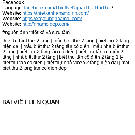
Facebook
Fanpage:
facebook.com/ThietKeNgoaiThatNoiThat
/
Website:
https://thietkenhanamdinh.com/
Website:
https://xaydungnhamoi.com/
Website:
http://nhamoidep.com/
#nguồn ảnh thiết kế và sưu tầm
thiết kế biệt thự 2 tầng | mẫu biệt thự 2 tầng | biệt thự 2 tầng
hiện đại | mẫu biệt thự 2 tầng tân cổ điển | mẫu nhà biệt thự
2 tầng | biệt thự 2 tầng tân cổ điển | biệt thự tân cổ điển 2
tầng | nhà biệt thự 2 tầng | biệt thự tân cổ điển 2 tầng 1 tỷ |
biet thu tan co dien | biệt thự nhà vườn 2 tầng hiện đại | mau
biet thu 2 tang tan co dien dep
BÀI VIẾT LIÊN QUAN